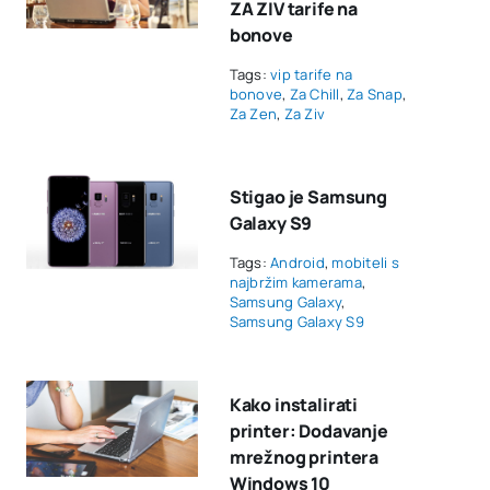
ZA ZIV tarife na
bonove
Tags:
vip tarife na
bonove
,
Za Chill
,
Za Snap
,
Za Zen
,
Za Ziv
Stigao je Samsung
Galaxy S9
Tags:
Android
,
mobiteli s
najbržim kamerama
,
Samsung Galaxy
,
Samsung Galaxy S9
Kako instalirati
printer: Dodavanje
mrežnog printera
Windows 10