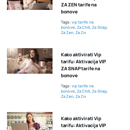
ZA ZEN tarife na
bonove
Tags:
vip tarife na
bonove
,
Za Chill
,
Za Snap
,
Za Zen
,
Za Ziv
Kako aktivirati Vip
tarifu: Aktivacija VIP
ZA SNAP tarife na
bonove
Tags:
vip tarife na
bonove
,
Za Chill
,
Za Snap
,
Za Zen
,
Za Ziv
Kako aktivirati Vip
tarifu: Aktivacija VIP