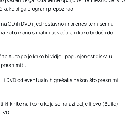
o pokrenite ga i odaberite opciju Write files/folders to
ač kako bi ga program prepoznao.
ti na CD ili DVD i jednostavno ih prenesite mišem u
ite na žutu ikonu s malim povećalom kako bi došli do
te Auto polje kako bi vidjeli popunjenost diska u
 presnimiti.
D ili DVD od eventualnih grešaka nakon što presnimi
i kliknite na ikonu koja se nalazi dolje lijevo (Build)
 DVD.