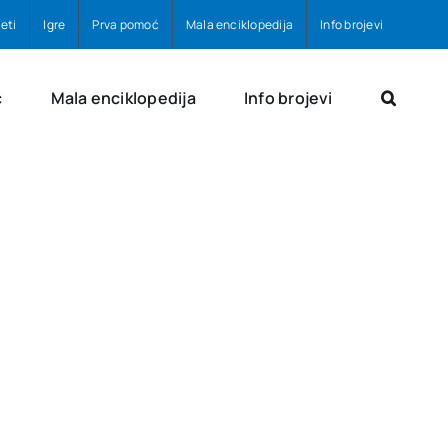
eti
Igre
Prva pomoć
Mala enciklopedija
Info brojevi
ć
Mala enciklopedija
Info brojevi