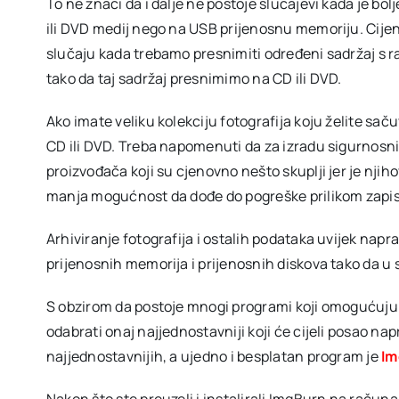
To ne znači da i dalje ne postoje slučajevi kada je bol
ili DVD medij nego na USB prijenosnu memoriju. Cijen
slučaju kada trebamo presnimiti određeni sadržaj s ra
tako da taj sadržaj presnimimo na CD ili DVD.
Ako imate veliku kolekciju fotografija koju želite saču
CD ili DVD. Treba napomenuti da za izradu sigurnosnih 
proizvođača koji su cjenovno nešto skuplji jer je njiho
manja mogućnost da dođe do pogreške prilikom zapisiv
Arhiviranje fotografija i ostalih podataka uvijek napr
prijenosnih memorija i prijenosnih diskova tako da u s
S obzirom da postoje mnogi programi koji omogućuju 
odabrati onaj najjednostavniji koji će cijeli posao na
najjednostavnijih, a ujedno i besplatan program je
Im