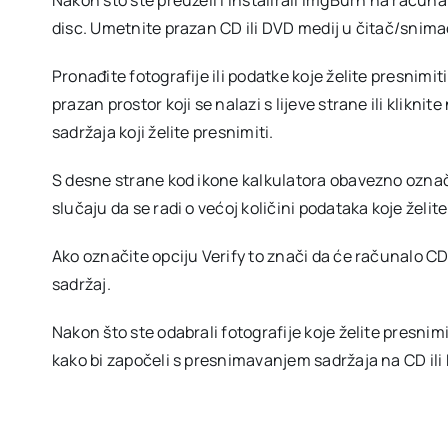
Nakon što ste preuzeli i instalirali ImgBurn na računal
disc. Umetnite prazan CD ili DVD medij u čitač/snim
Pronađite fotografije ili podatke koje želite presnimi
prazan prostor koji se nalazi s lijeve strane ili klikn
sadržaja koji želite presnimiti.
S desne strane kod ikone kalkulatora obavezno označi
slučaju da se radi o većoj količini podataka koje želite
Ako označite opciju Verify to znači da će računalo C
sadržaj.
Nakon što ste odabrali fotografije koje želite presnimit
kako bi započeli s presnimavanjem sadržaja na CD ili