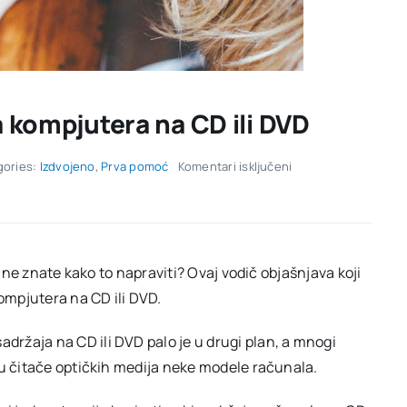
sa kompjutera na CD ili DVD
za
gories:
Izdvojeno
,
Prva pomoć
Komentari isključeni
Vodič:
Kako
kopirati
slike
sa
kompjutera
a ne znate kako to napraviti? Ovaj vodič objašnjava koji
na
mpjutera na CD ili DVD.
CD
ili
DVD
ržaja na CD ili DVD palo je u drugi plan, a mnogi
ju čitače optičkih medija neke modele računala.