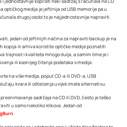
je i jednostavnije kopirati neki sadržaj s računala na CD
a optičkog medija je jeftinija od USB memorije pa u
čunala drugoj osobi to je najjednostavnije napraviti
vati, jedan od jeftinijih načina za napraviti backup je na
kopija ili arhiva koristite optičke medije poznatih
va trajnost i kvaliteta mnogo dulja, a samim time je i
anja ili kasnijeg čitanja podataka s medija.
avite na više medija, poput CD-a ili DVD-a, USB
lučaju kvara ili oštećenja uvijek imate alternativu.
presnimavanje sadržaja na CD ili DVD, često je teško
praviti u samo nekoliko klikova. Jedan od
gBurn
.