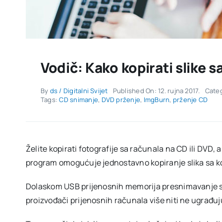
Vodič: Kako kopirati slike 
By
ds / Digitalni Svijet
Published On: 12. rujna 2017.
Cate
Tags:
CD snimanje
,
DVD prženje
,
ImgBurn
,
prženje CD
Želite kopirati fotografije sa računala na CD ili DVD, 
program omogućuje jednostavno kopiranje slika sa ko
Dolaskom USB prijenosnih memorija presnimavanje sad
proizvođači prijenosnih računala više niti ne ugrađu