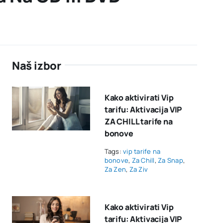
Naš izbor
Kako aktivirati Vip
tarifu: Aktivacija VIP
ZA CHILL tarife na
bonove
Tags:
vip tarife na
bonove
,
Za Chill
,
Za Snap
,
Za Zen
,
Za Ziv
Kako aktivirati Vip
tarifu: Aktivacija VIP