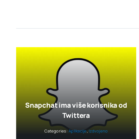
Snapchat ima više korisnika od
Twittera
Categories:
Aplikacije
,
Izdvojeno