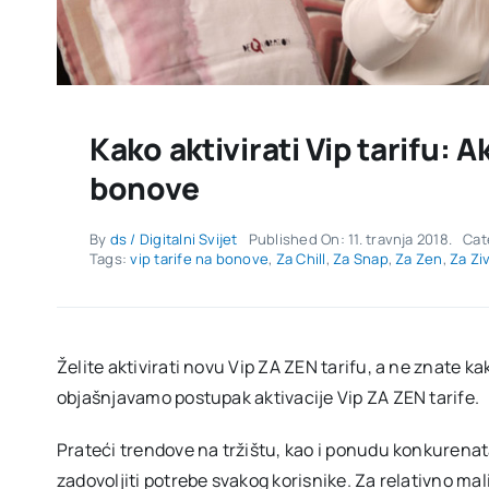
Kako aktivirati Vip tarifu: A
bonove
By
ds / Digitalni Svijet
Published On: 11. travnja 2018.
Cat
Tags:
vip tarife na bonove
,
Za Chill
,
Za Snap
,
Za Zen
,
Za Zi
Želite aktivirati novu Vip ZA ZEN tarifu, a ne znate ka
objašnjavamo postupak aktivacije Vip ZA ZEN tarife.
Prateći trendove na tržištu, kao i ponudu konkurenata,
zadovoljiti potrebe svakog korisnike. Za relativno ma