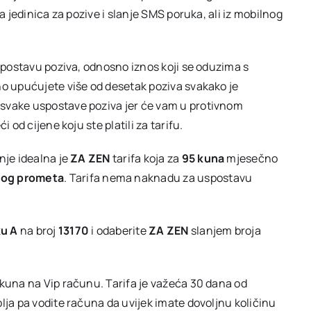
a jedinica za pozive i slanje SMS poruka, ali iz mobilnog
uspostavu poziva, odnosno iznos koji se oduzima s
no upućujete više od desetak poziva svakako je
 svake uspostave poziva jer će vam u protivnom
 od cijene koju ste platili za tarifu.
nje idealna je
ZA ZEN
tarifa koja za
95 kuna
mjesečno
nog prometa
. Tarifa nema naknadu za uspostavu
u A
na broj
13170
i odaberite
ZA ZEN
slanjem broja
 kuna na Vip računu. Tarifa je važeća 30 dana od
lja pa vodite računa da uvijek imate dovoljnu količinu