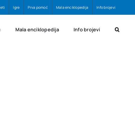
eti
Igre
Prva pomoć
Mala enciklopedija
Info brojevi
ć
Mala enciklopedija
Info brojevi