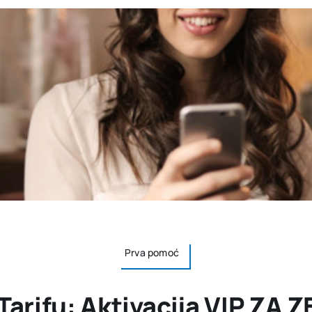
Prva pomoć
 Tarifu: Aktivacija VIP ZA 