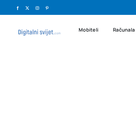
Skip
Facebook
X
Instagram
Pinterest
to
content
Mobiteli
Računala