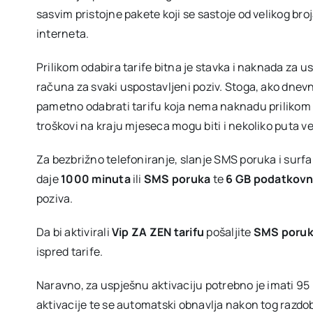
sasvim pristojne pakete koji se sastoje od velikog broj
interneta.
Prilikom odabira tarife bitna je stavka i naknada za 
računa za svaki uspostavljeni poziv. Stoga, ako dnev
pametno odabrati tarifu koja nema naknadu prilikom
troškovi na kraju mjeseca mogu biti i nekoliko puta veći
Za bezbrižno telefoniranje, slanje SMS poruka i surfa
daje
1000 minuta
ili
SMS poruka
te
6 GB podatkov
poziva.
Da bi aktivirali
Vip ZA ZEN tarifu
pošaljite
SMS poruk
ispred tarife.
Naravno, za uspješnu aktivaciju potrebno je imati 95
aktivacije te se automatski obnavlja nakon tog razdob