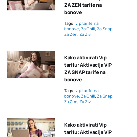
ZA ZEN tarife na
bonove
Tags:
vip tarife na
bonove
,
Za Chill
,
Za Snap
,
Za Zen
,
Za Ziv
Kako aktivirati Vip
tarifu: Aktivacija VIP
ZA SNAP tarife na
bonove
Tags:
vip tarife na
bonove
,
Za Chill
,
Za Snap
,
Za Zen
,
Za Ziv
Kako aktivirati Vip
tarifu: Aktivacija VIP