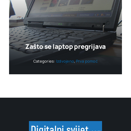
Zašto se laptop pregrijava
Categories:
Izdvojeno
,
Prva pomoć