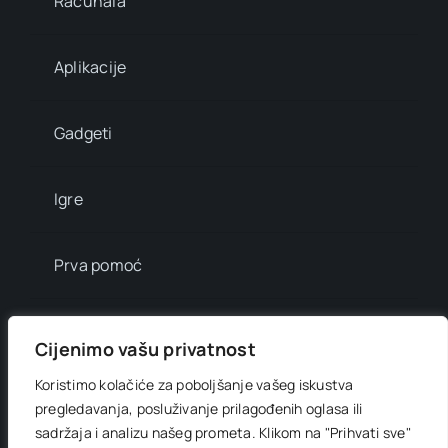
Računala
Aplikacije
Gadgeti
Igre
Prva pomoć
Mala enciklopedija
Cijenimo vašu privatnost
Koristimo kolačiće za poboljšanje vašeg iskustva
Info brojevi
pregledavanja, posluživanje prilagođenih oglasa ili
sadržaja i analizu našeg prometa.
Klikom na "Prihvati sve"