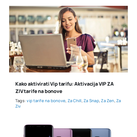
Kako aktivirati Vip tarifu: Aktivacija VIP ZA
ZIV tarife na bonove
Tags:
vip tarife na bonove
,
Za Chill
,
Za Snap
,
Za Zen
,
Za
Ziv