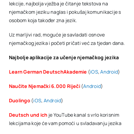
lekcije, najbolja vježba je čitanje tekstova na
njemačkom jeziku naglas i pokušaj komunikacije s
osobom koja također zna jezik.
Uz marljivi rad, moguće je savladati osnove
njemačkog jezika i početi pričati već za tjedan dana.
Najbolje aplikacije za učenje njemačkog jezika
Learn German DeutschAkademie
(
iOS
,
Android
)
Naučite Njemački 6.000 Riječi
(
Android
)
Duolingo
(
iOS
,
Android
)
Deutsch und ich
je YouTube kanal s vrlo korisnim
lekcijama koje će vam pomoći u svladavanju jezika