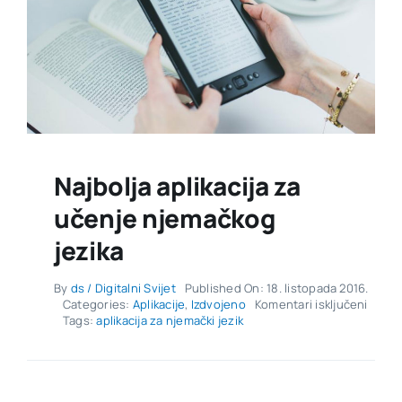
Najbolja aplikacija za
učenje njemačkog
jezika
By
ds / Digitalni Svijet
Published On: 18. listopada 2016.
za
Categories:
Aplikacije
,
Izdvojeno
Komentari isključeni
Najbol
Tags:
aplikacija za njemački jezik
aplika
za
učenj
njema
jezika