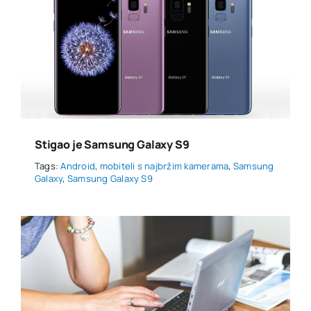
Stigao je Samsung Galaxy S9
Tags:
Android
,
mobiteli s najbržim kamerama
,
Samsung
Galaxy
,
Samsung Galaxy S9