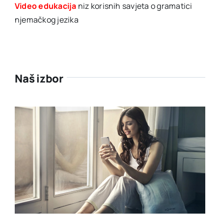
Video edukacija
niz korisnih savjeta o gramatici
njemačkog jezika
Naš izbor