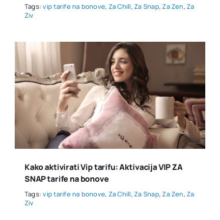
Tags:
vip tarife na bonove
,
Za Chill
,
Za Snap
,
Za Zen
,
Za
Ziv
Kako aktivirati Vip tarifu: Aktivacija VIP ZA
SNAP tarife na bonove
Tags:
vip tarife na bonove
,
Za Chill
,
Za Snap
,
Za Zen
,
Za
Ziv