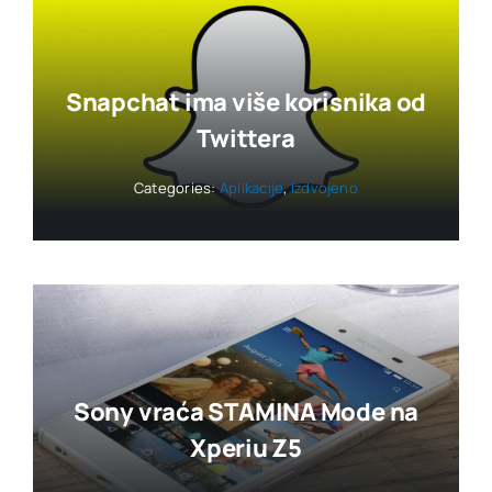
Snapchat ima više korisnika od
Twittera
Categories:
Aplikacije
,
Izdvojeno
Sony vraća STAMINA Mode na
Xperiu Z5