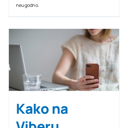
neugodno.
Kako na
Viberu