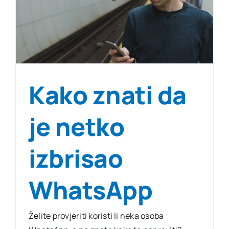
Kako znati da
je netko
izbrisao
WhatsApp
Želite provjeriti koristi li neka osoba