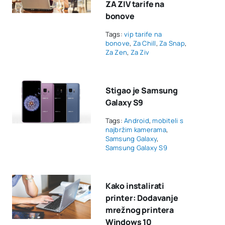
ZA ZIV tarife na
bonove
Tags:
vip tarife na
bonove
,
Za Chill
,
Za Snap
,
Za Zen
,
Za Ziv
Stigao je Samsung
Galaxy S9
Tags:
Android
,
mobiteli s
najbržim kamerama
,
Samsung Galaxy
,
Samsung Galaxy S9
Kako instalirati
printer: Dodavanje
mrežnog printera
Windows 10