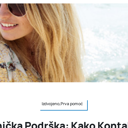
Izdvojeno,Prva pomoć
nička Podrška: Kako Kontak