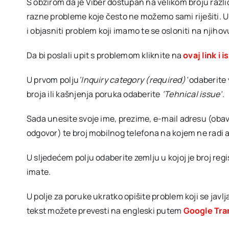
S obzirom da je Viber dostupan na velikom broju različ
razne probleme koje često ne možemo sami riješiti. U 
i objasniti problem koji imamo te se osloniti na njiho
Da bi poslali upit s problemom kliknite na
ovaj link i 
U prvom polju
‘Inquiry category (required)’
odaberite 
broja ili kašnjenja poruka odaberite
‘Tehnical issue’
.
Sada unesite svoje ime, prezime, e-mail adresu (obave
odgovor) te broj mobilnog telefona na kojem ne radi ap
U sljedećem polju odaberite zemlju u kojoj je broj regi
imate.
U polje za poruke ukratko opišite problem koji se javlj
tekst možete prevesti na engleski putem
Google Tra