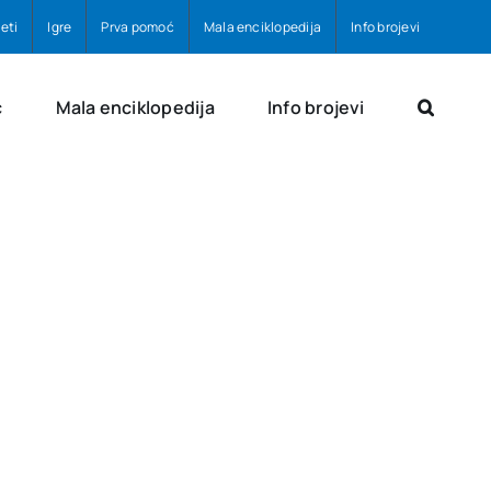
eti
Igre
Prva pomoć
Mala enciklopedija
Info brojevi
ć
Mala enciklopedija
Info brojevi