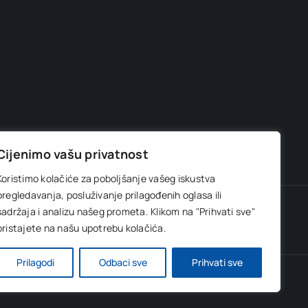
Cijenimo vašu privatnost
Koristimo kolačiće za poboljšanje vašeg iskustva
pregledavanja, posluživanje prilagođenih oglasa ili
sadržaja i analizu našeg prometa.
Klikom na "Prihvati sve"
la enciklopedija
Info brojevi
pristajete na našu upotrebu kolačića.
Prilagodi
Odbaci sve
Prihvati sve
ress Ltd