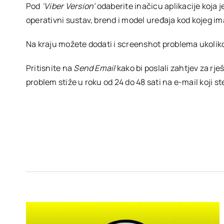
Pod
‘Viber Version’
odaberite inačicu aplikacije koja j
operativni sustav, brend i model uređaja kod kojeg i
Na kraju možete dodati i screenshot problema ukoliko n
Pritisnite na
Send Email
kako bi poslali zahtjev za rj
problem stiže u roku od 24 do 48 sati na e-mail koji s