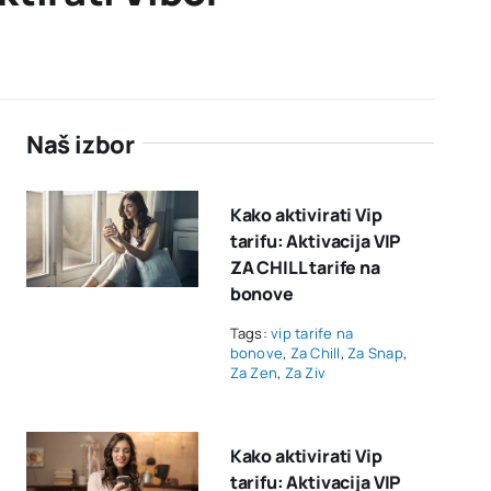
Naš izbor
Kako aktivirati Vip
tarifu: Aktivacija VIP
ZA CHILL tarife na
bonove
Tags:
vip tarife na
bonove
,
Za Chill
,
Za Snap
,
Za Zen
,
Za Ziv
Kako aktivirati Vip
tarifu: Aktivacija VIP