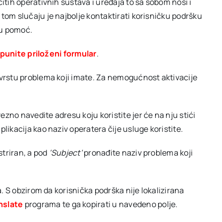
itih operativnih sustava i uređaja to sa sobom nosi i
tom slučaju je najbolje kontaktirati korisničku podršku
vu pomoć.
ispunite priloženi formular
.
vrstu problema koji imate. Za nemogućnost aktivacije
zno navedite adresu koju koristite jer će na nju stići
likacija kao naziv operatera čije usluge koristite.
striran, a pod
‘Subject’
pronađite naziv problema koji
a. S obzirom da korisnička podrška nije lokalizirana
nslat
e
programa te ga kopirati u navedeno polje.