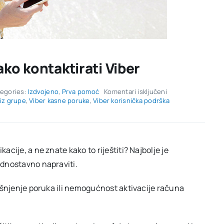
ako kontaktirati Viber
za
egories:
Izdvojeno
,
Prva pomoć
Komentari isključeni
Viber
 iz grupe
,
Viber kasne poruke
,
Viber korisnička podrška
korisnička
podrška:
kako
kontaktirati
Viber
acije, a ne znate kako to riještiti? Najbolje je
jednostavno napraviti.
 kašnjenje poruka ili nemogućnost aktivacije računa