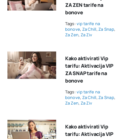
ZA ZEN tarife na
bonove
Tags:
vip tarife na
bonove
,
Za Chill
,
Za Snap
,
Za Zen
,
Za Ziv
Kako aktivirati Vip
tarifu: Aktivacija VIP
ZA SNAP tarife na
bonove
Tags:
vip tarife na
bonove
,
Za Chill
,
Za Snap
,
Za Zen
,
Za Ziv
Kako aktivirati Vip
tarifu: Aktivacija VIP