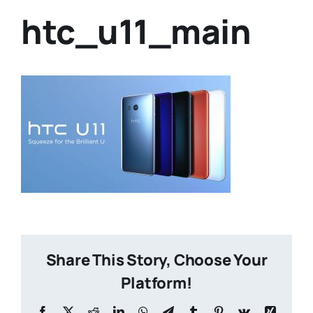
htc_u11_main
Share This Story, Choose Your
Platform!
Facebook
X
Reddit
LinkedIn
WhatsApp
Telegram
Tumblr
Pinterest
Vk
Xing