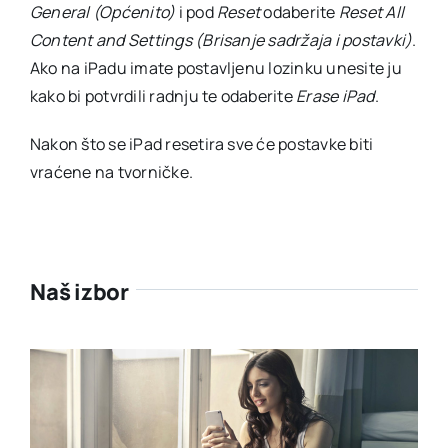
General (Općenito)
i pod
Reset
odaberite
Reset All
Content and Settings (Brisanje sadržaja i postavki)
.
Ako na iPadu imate postavljenu lozinku unesite ju
kako bi potvrdili radnju te odaberite
Erase iPad
.
Nakon što se iPad resetira sve će postavke biti
vraćene na tvorničke.
Naš izbor