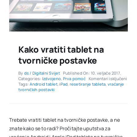
Kako vratiti tablet na
tvorničke postavke
By
ds / Digitalni Svijet
Published On: 10. veljače 2017.
za
Categories:
Izdvojeno
,
Prva pomoć
Komentari isključeni
Kako
Tags:
Android tablet
,
iPad
,
resetiranje tableta
,
vraćanje
vratit
tvorničkih postavki
table
na
tvorn
post
Trebate vratiti tablet na tvorničke postavke, a ne
znate kako se to radi? Pročitajte uputstva za
vraćanje Android i Apple iPad tableta na tvorničke