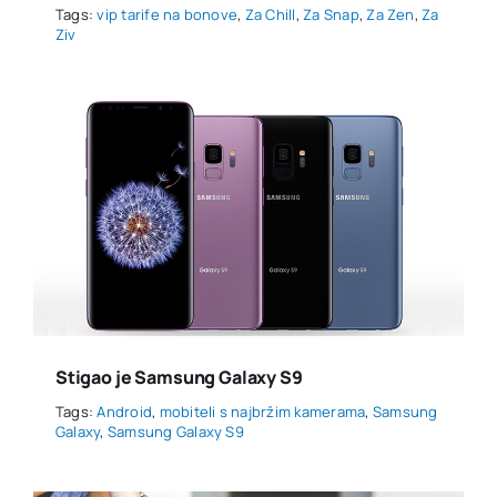
Tags:
vip tarife na bonove
,
Za Chill
,
Za Snap
,
Za Zen
,
Za
Ziv
Stigao je Samsung Galaxy S9
Tags:
Android
,
mobiteli s najbržim kamerama
,
Samsung
Galaxy
,
Samsung Galaxy S9