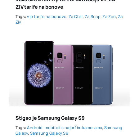
ZIV tarife na bonove
Tags:
vip tarife na bonove
,
Za Chill
,
Za Snap
,
Za Zen
,
Za
Ziv
Stigao je Samsung Galaxy S9
Tags:
Android
,
mobiteli s najbržim kamerama
,
Samsung
Galaxy
,
Samsung Galaxy S9