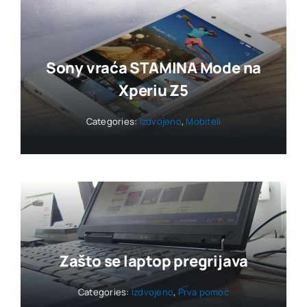
Sony vraća STAMINA Mode na
Xperiu Z5
Categories:
Izdvojeno
,
Mobiteli
Zašto se laptop pregrijava
Categories:
Izdvojeno
,
Prva pomoć