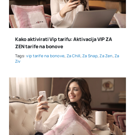
Kako aktivirati Vip tarifu: Aktivacija VIP ZA
ZEN tarife na bonove
Tags:
vip tarife na bonove
,
Za Chill
,
Za Snap
,
Za Zen
,
Za
Ziv