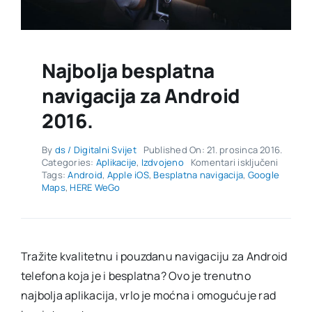
Najbolja besplatna
navigacija za Android
2016.
By
ds / Digitalni Svijet
Published On: 21. prosinca 2016.
za
Categories:
Aplikacije
,
Izdvojeno
Komentari isključeni
Najbolj
Tags:
Android
,
Apple iOS
,
Besplatna navigacija
,
Google
besplat
Maps
,
HERE WeGo
navigac
za
Androi
2016.
Tražite kvalitetnu i pouzdanu navigaciju za Android
telefona koja je i besplatna? Ovo je trenutno
najbolja aplikacija, vrlo je moćna i omogućuje rad