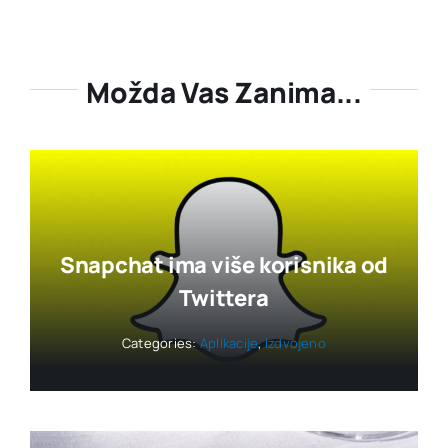
Možda Vas Zanima...
Snapchat ima više korisnika od
Twittera
Categories:
Aplikacije
,
Izdvojeno