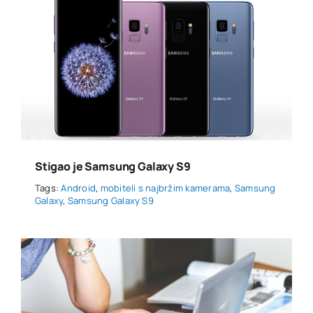
Stigao je Samsung Galaxy S9
Tags:
Android
,
mobiteli s najbržim kamerama
,
Samsung
Galaxy
,
Samsung Galaxy S9