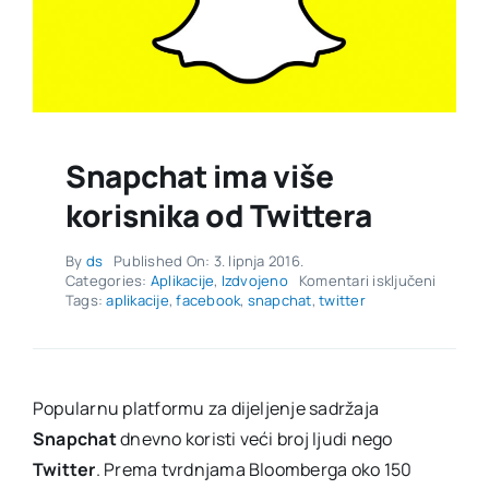
Snapchat ima više
korisnika od Twittera
By
ds
Published On: 3. lipnja 2016.
za
Categories:
Aplikacije
,
Izdvojeno
Komentari isključeni
Snapch
Tags:
aplikacije
,
facebook
,
snapchat
,
twitter
ima
više
korisnik
od
Twitter
Popularnu platformu za dijeljenje sadržaja
Snapchat
dnevno koristi veći broj ljudi nego
Twitter
. Prema tvrdnjama Bloomberga oko 150