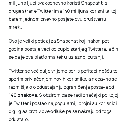
milijuna ljudi svakodnevno koristi Snapcaht, s
druge strane Twitter ima 140 milijuna korisnika koji
barem jednom dnevno posjete ovu društvenu
mrežu.
Ovo je veliki poticaj za Snapchat koji nakon pet
godina postaje veći od duplo starijeg Twittera, a čini
se da je ova platforma tek u uzlaznoj putanji.
Twitter se već dulje vrijeme bori s pofitabilnošću te
sporim privlačenjem novih korisnika, a nedavno se
razmišljalo o odustajanju ograničenja postava od
140 znakova
. S obzirom da se radi značajki po kojoj
je Twitter i postao najpopularniji brojni su korisnici
digli glas protiv ove odluke pa se nakraju od toga i
odustalo.