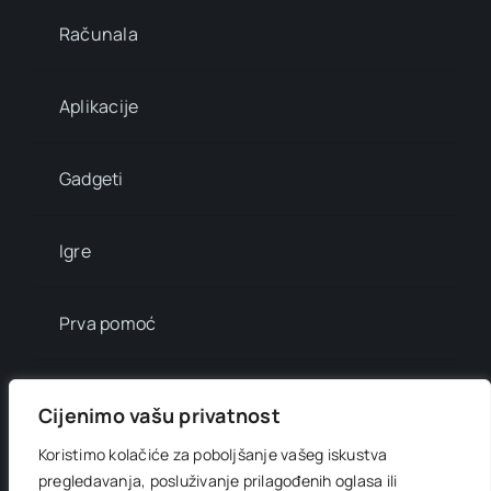
Računala
Aplikacije
Gadgeti
Igre
Prva pomoć
Mala enciklopedija
Cijenimo vašu privatnost
Koristimo kolačiće za poboljšanje vašeg iskustva
Info brojevi
pregledavanja, posluživanje prilagođenih oglasa ili