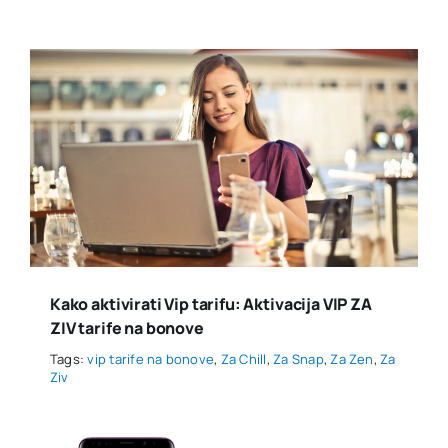
Kako aktivirati Vip tarifu: Aktivacija VIP ZA
ZIV tarife na bonove
Tags:
vip tarife na bonove
,
Za Chill
,
Za Snap
,
Za Zen
,
Za
Ziv