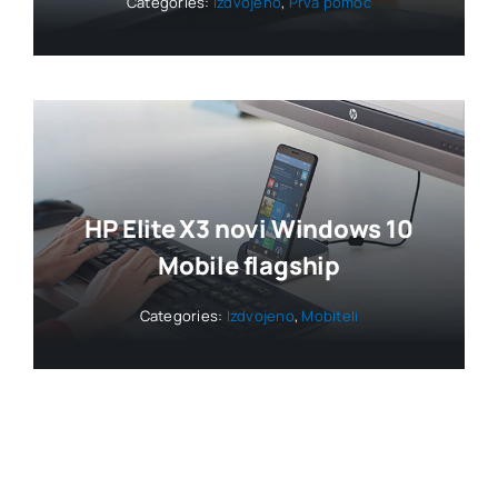
Categories:
Izdvojeno
,
Prva pomoć
HP Elite X3 novi Windows 10
Mobile flagship
Categories:
Izdvojeno
,
Mobiteli