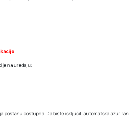
ikacije
cije na uređaju:
a postanu dostupna. Da biste isključili automatska ažuriranja