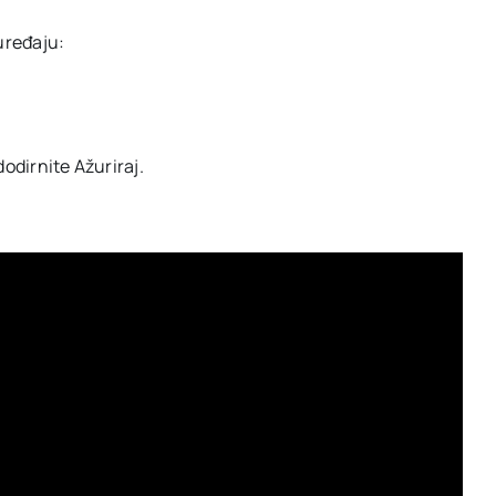
uređaju:
dodirnite Ažuriraj.