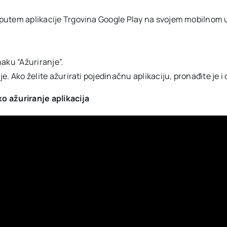
no putem aplikacije Trgovina Google Play na svojem mobilnom 
aku “Ažuriranje”.
je. Ako želite ažurirati pojedinačnu aplikaciju, pronađite je i 
o ažuriranje aplikacija