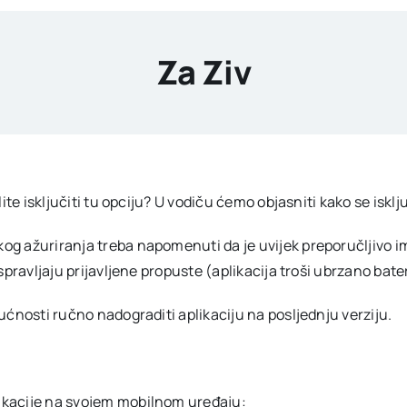
Za Ziv
ite isključiti tu opciju? U vodiču ćemo objasniti kako se isk
ažuriranja treba napomenuti da je uvijek preporučljivo imati 
spravljaju prijavljene propuste (aplikacija troši ubrzano bat
ćnosti ručno nadograditi aplikaciju na posljednju verziju.
plikacije na svojem mobilnom uređaju: