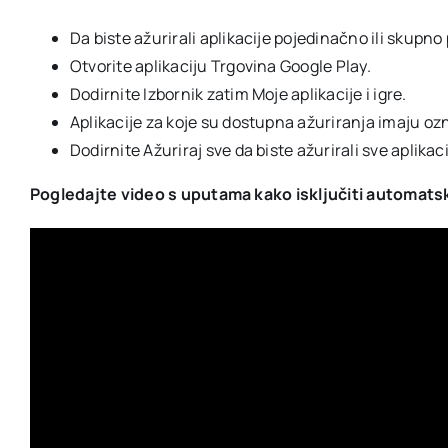
Da biste ažurirali aplikacije pojedinačno ili skup
Otvorite aplikaciju Trgovina Google Play.
Dodirnite Izbornik zatim Moje aplikacije i igre.
Aplikacije za koje su dostupna ažuriranja imaju ozn
Dodirnite Ažuriraj sve da biste ažurirali sve aplikaci
Pogledajte video s uputama kako isključiti automatsk