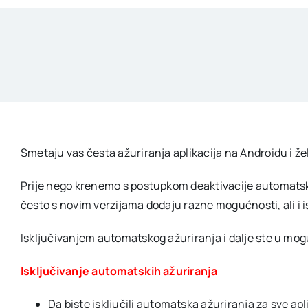
Smetaju vas česta ažuriranja aplikacija na Androidu i žel
Prije nego krenemo s postupkom deaktivacije automatskog 
često s novim verzijama dodaju razne mogućnosti, ali i i
Isključivanjem automatskog ažuriranja i dalje ste u mogu
Isključivanje automatskih ažuriranja
Da biste isključili automatska ažuriranja za sve a