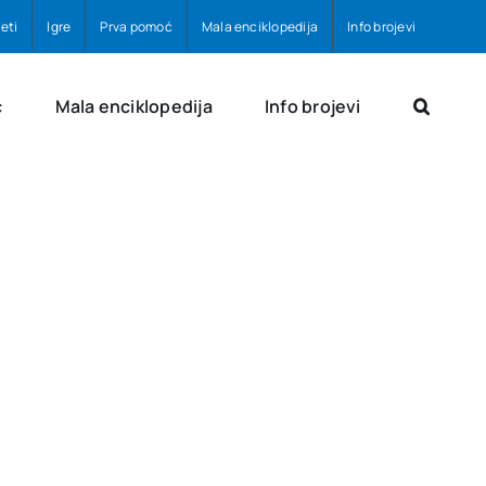
eti
Igre
Prva pomoć
Mala enciklopedija
Info brojevi
ć
Mala enciklopedija
Info brojevi