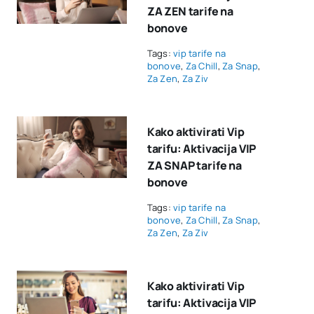
ZA ZEN tarife na
bonove
Tags:
vip tarife na
bonove
,
Za Chill
,
Za Snap
,
Za Zen
,
Za Ziv
Kako aktivirati Vip
tarifu: Aktivacija VIP
ZA SNAP tarife na
bonove
Tags:
vip tarife na
bonove
,
Za Chill
,
Za Snap
,
Za Zen
,
Za Ziv
Kako aktivirati Vip
tarifu: Aktivacija VIP