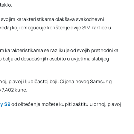
taklo.
e svojim karakteristikama olakšava svakodnevni
 uređaj koji omogućuje korištenje dvije SIM kartice u
karakteristikama se razlikuje od svojih prethodnika.
 bolja od dosadašnjih osobito u uvjetima slabijeg
oj, plavoj i ljubičastoj boji. Cijena novog Samsung
o 7.402 kune.
y S9
od oštećenja možete kupiti zaštitu u crnoj, plavoj