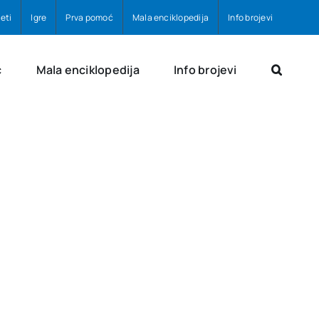
eti
Igre
Prva pomoć
Mala enciklopedija
Info brojevi
ć
Mala enciklopedija
Info brojevi