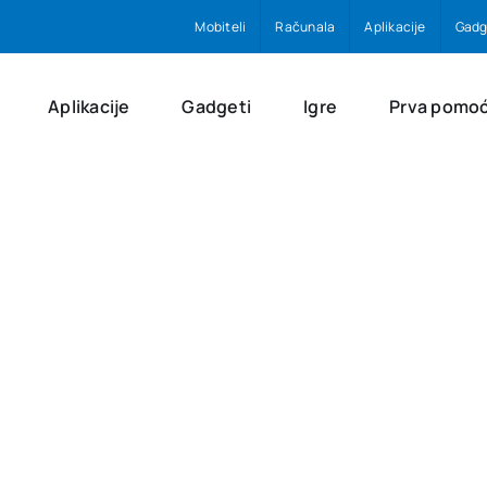
Mobiteli
Računala
Aplikacije
Gadg
Aplikacije
Gadgeti
Igre
Prva pomo