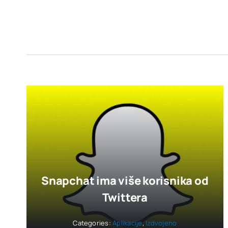
Snapchat ima više korisnika od
Twittera
Categories:
Aplikacije
,
Izdvojeno