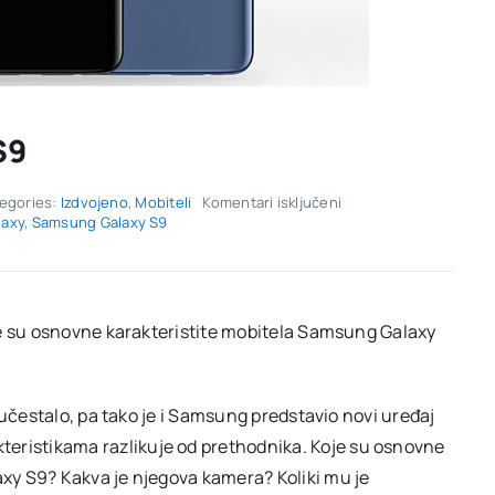
S9
za
egories:
Izdvojeno
,
Mobiteli
Komentari isključeni
Stigao
laxy
,
Samsung Galaxy S9
je
Samsung
Galaxy
S9
je su osnovne karakteristite mobitela Samsung Galaxy
 učestalo, pa tako je i Samsung predstavio novi uređaj
kteristikama razlikuje od prethodnika. Koje su osnovne
xy S9? Kakva je njegova kamera? Koliki mu je