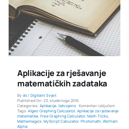
Aplikacije za rješavanje
matematičkih zadataka
By
ds / Digitalni Svijet
Published On: 23. studenoga 2016.
za
Categories:
Aplikacije
,
Izdvojeno
Komentari isključeni
Aplikaci
Tags:
Algeo Graphing Calculator
,
Aplikacije za rješavanje
za
matematike
,
Free Graphing Calculator
,
Math Tricks
,
rješava
Mathemagics
,
MyScript Calculator
,
Photomath
,
Wolfram
matemat
Alpha