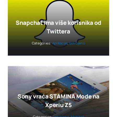
Snapchat ima više korisnika od
Twittera
Categories:
Aplikacije
,
Izdvojeno
Sony vraća STAMINA Mode na
Xperiu Z5
Categories:
Izdvojeno
,
Mobiteli