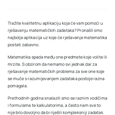
zadatak
Tražite kvalitetnu aplikaciju koja će vam pomoći u
rješavanju matematičkih zadataka? Pronašli smo
najbolje aplikacija uz koje će rješavanje matematika
postati zabavno.
Matematika spada među one predmete koje volite ili
mrzite. S obzirom da nemamo svi jednak dar za
rješavanje matematičkih problema za sve one koje
se muče s razumijevanjem zadataka postoje razna
pomagala.
Prethodnih godina snalazili smo se raznim vodičima
i formulama te kalkulatorima, a često nam sve to
nije bilo dovoljno da bi riješili kompleksniji zadatak.