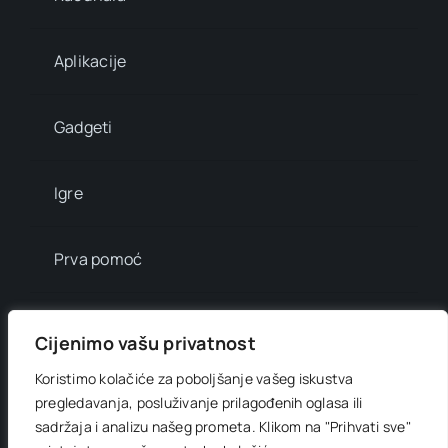
Aplikacije
Gadgeti
Igre
Prva pomoć
Mala enciklopedija
Cijenimo vašu privatnost
Koristimo kolačiće za poboljšanje vašeg iskustva
Info brojevi
pregledavanja, posluživanje prilagođenih oglasa ili
sadržaja i analizu našeg prometa.
Klikom na "Prihvati sve"