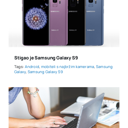
Stigao je Samsung Galaxy S9
Tags:
Android
,
mobiteli s najbržim kamerama
,
Samsung
Galaxy
,
Samsung Galaxy S9