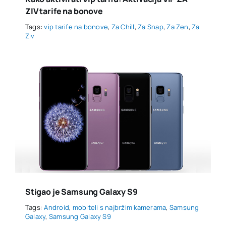
ZIV tarife na bonove
Tags:
vip tarife na bonove
,
Za Chill
,
Za Snap
,
Za Zen
,
Za
Ziv
Stigao je Samsung Galaxy S9
Tags:
Android
,
mobiteli s najbržim kamerama
,
Samsung
Galaxy
,
Samsung Galaxy S9