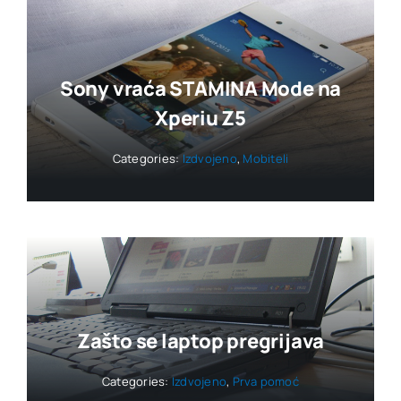
Sony vraća STAMINA Mode na
Xperiu Z5
Categories:
Izdvojeno
,
Mobiteli
Zašto se laptop pregrijava
Categories:
Izdvojeno
,
Prva pomoć