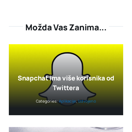
Možda Vas Zanima...
Snapchat ima više korisnika od
Twittera
Categories:
Aplikacije
,
Izdvojeno