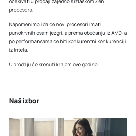
očekivati u prodaji zajedno s izlaskom Zen
procesora.
Napomenimo i da će novi procesori imati
punokrvnih osam jezgri, a prema obećanju iz AMD-a
po performansama će biti konkurentni konkurenciji
iz Intela.
U prodaju će krenuti krajem ove godine.
Naš izbor