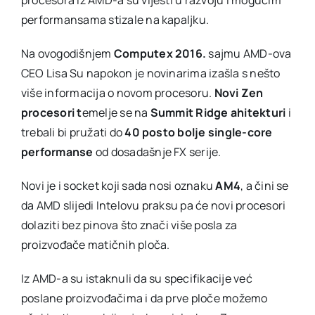
performansama stizale na kapaljku.
Na ovogodišnjem
Computex 2016.
sajmu AMD-ova
CEO Lisa Su napokon je novinarima izašla s nešto
više informacija o novom procesoru.
Novi Zen
procesori t
emelje se na
Summit Ridge ahitekturi
i
trebali bi pružati do
40 posto bolje single-core
performanse
od dosadašnje FX serije.
Novi je i socket koji sada nosi oznaku
AM4
, a čini se
da AMD slijedi Intelovu praksu pa će novi procesori
dolaziti bez pinova što znači više posla za
proizvođače matičnih ploča.
Iz AMD-a su istaknuli da su specifikacije već
poslane proizvođačima i da prve ploče možemo