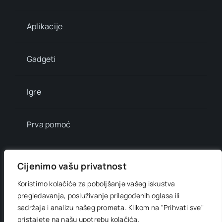
Aplikacije
Gadgeti
Igre
Prva pomoć
Mala enciklopedija
Cijenimo vašu privatnost
Koristimo kolačiće za poboljšanje vašeg iskustva
Info brojevi
pregledavanja, posluživanje prilagođenih oglasa ili
sadržaja i analizu našeg prometa.
Klikom na "Prihvati sve"
pristajete na našu upotrebu kolačića.