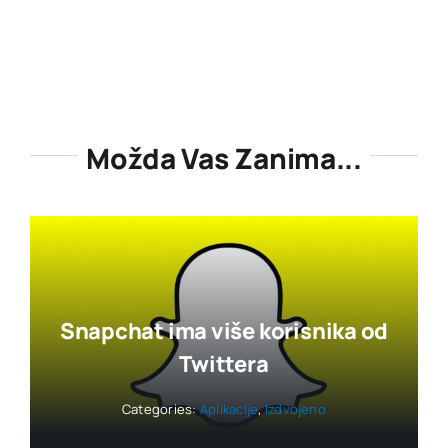
Možda Vas Zanima...
Snapchat ima više korisnika od
Twittera
Categories:
Aplikacije
,
Izdvojeno