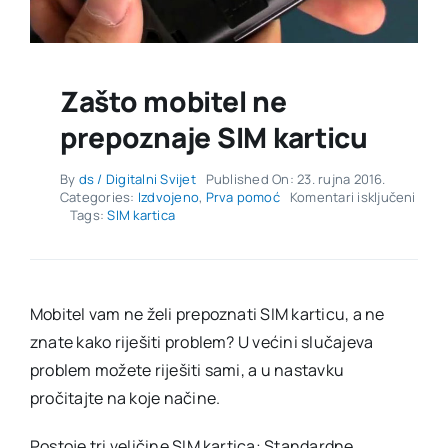
Zašto mobitel ne
prepoznaje SIM karticu
By
ds / Digitalni Svijet
Published On: 23. rujna 2016.
za
Categories:
Izdvojeno
,
Prva pomoć
Komentari isključeni
Zašt
Tags:
SIM kartica
mobi
ne
prep
SIM
karti
Mobitel vam ne želi prepoznati SIM karticu, a ne
znate kako riješiti problem? U većini slučajeva
problem možete riješiti sami, a u nastavku
pročitajte na koje načine.
Postoje tri veličine SIM kartica: Standardne,