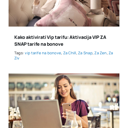
Kako aktivirati Vip tarifu: Aktivacija VIP ZA
SNAP tarife na bonove
Tags:
vip tarife na bonove
,
Za Chill
,
Za Snap
,
Za Zen
,
Za
Ziv