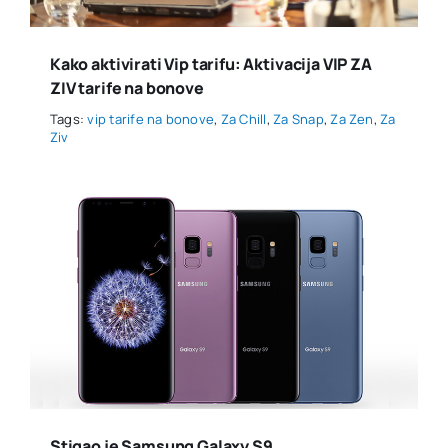
Kako aktivirati Vip tarifu: Aktivacija VIP ZA
ZIV tarife na bonove
Tags:
vip tarife na bonove
,
Za Chill
,
Za Snap
,
Za Zen
,
Za
Ziv
Stigao je Samsung Galaxy S9