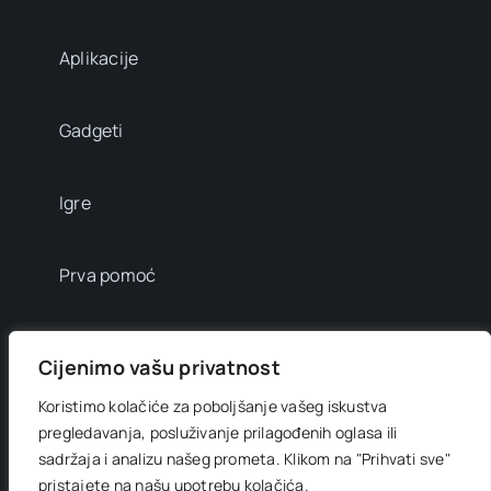
Aplikacije
Gadgeti
Igre
Prva pomoć
Mala enciklopedija
Cijenimo vašu privatnost
Koristimo kolačiće za poboljšanje vašeg iskustva
Info brojevi
pregledavanja, posluživanje prilagođenih oglasa ili
sadržaja i analizu našeg prometa.
Klikom na "Prihvati sve"
pristajete na našu upotrebu kolačića.