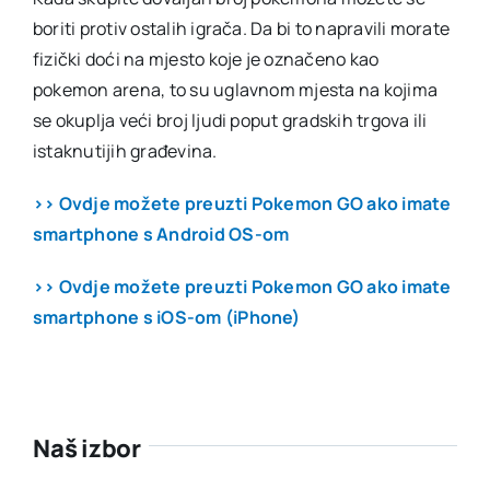
boriti protiv ostalih igrača. Da bi to napravili morate
fizički doći na mjesto koje je označeno kao
pokemon arena, to su uglavnom mjesta na kojima
se okuplja veći broj ljudi poput gradskih trgova ili
istaknutijih građevina.
>> Ovdje možete preuzti Pokemon GO ako imate
smartphone s Android OS-om
>> Ovdje možete preuzti Pokemon GO ako imate
smartphone s iOS-om (iPhone)
Naš izbor