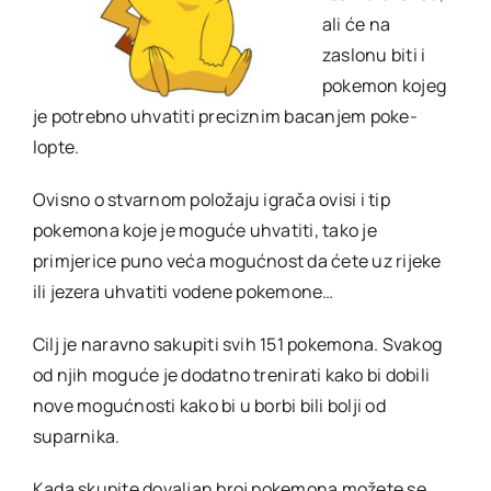
ali će na
zaslonu biti i
pokemon kojeg
je potrebno uhvatiti preciznim bacanjem poke-
lopte.
Ovisno o stvarnom položaju igrača ovisi i tip
pokemona koje je moguće uhvatiti, tako je
primjerice puno veća mogućnost da ćete uz rijeke
ili jezera uhvatiti vodene pokemone…
Cilj je naravno sakupiti svih 151 pokemona. Svakog
od njih moguće je dodatno trenirati kako bi dobili
nove mogućnosti kako bi u borbi bili bolji od
suparnika.
Kada skupite dovaljan broj pokemona možete se