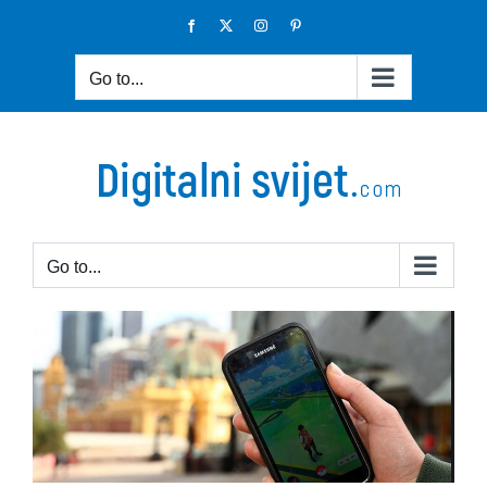
Skip
Facebook
X
Instagram
Pinterest
to
content
Go to...
Go to...