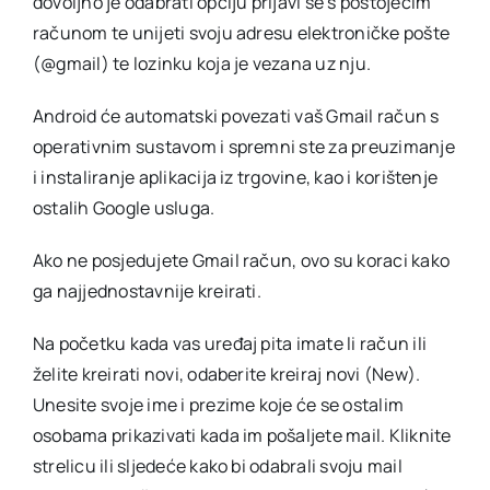
dovoljno je odabrati opciju prijavi se s postojećim
računom te unijeti svoju adresu elektroničke pošte
(@gmail) te lozinku koja je vezana uz nju.
Android će automatski povezati vaš Gmail račun s
operativnim sustavom i spremni ste za preuzimanje
i instaliranje aplikacija iz trgovine, kao i korištenje
ostalih Google usluga.
Ako ne posjedujete Gmail račun, ovo su koraci kako
ga najjednostavnije kreirati.
Na početku kada vas uređaj pita imate li račun ili
želite kreirati novi, odaberite kreiraj novi (New).
Unesite svoje ime i prezime koje će se ostalim
osobama prikazivati kada im pošaljete mail. Kliknite
strelicu ili sljedeće kako bi odabrali svoju mail