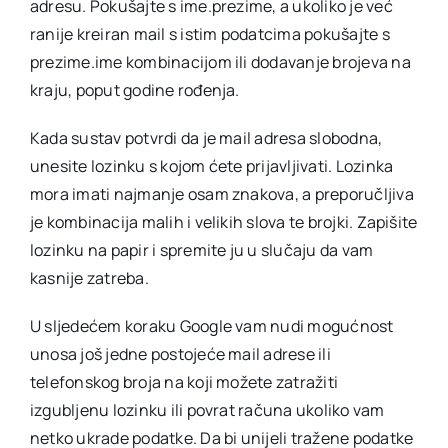
adresu. Pokušajte s ime.prezime, a ukoliko je već
ranije kreiran mail s istim podatcima pokušajte s
prezime.ime kombinacijom ili dodavanje brojeva na
kraju, poput godine rođenja.
Kada sustav potvrdi da je mail adresa slobodna,
unesite lozinku s kojom ćete prijavljivati. Lozinka
mora imati najmanje osam znakova, a preporučljiva
je kombinacija malih i velikih slova te brojki. Zapišite
lozinku na papir i spremite ju u slučaju da vam
kasnije zatreba.
U sljedećem koraku Google vam nudi mogućnost
unosa još jedne postojeće mail adrese ili
telefonskog broja na koji možete zatražiti
izgubljenu lozinku ili povrat računa ukoliko vam
netko ukrade podatke. Da bi unijeli tražene podatke