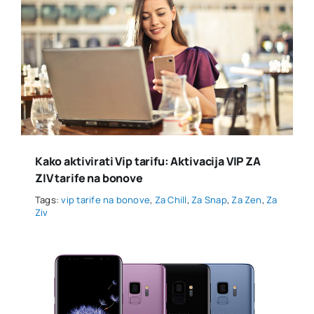
Kako aktivirati Vip tarifu: Aktivacija VIP ZA
ZIV tarife na bonove
Tags:
vip tarife na bonove
,
Za Chill
,
Za Snap
,
Za Zen
,
Za
Ziv