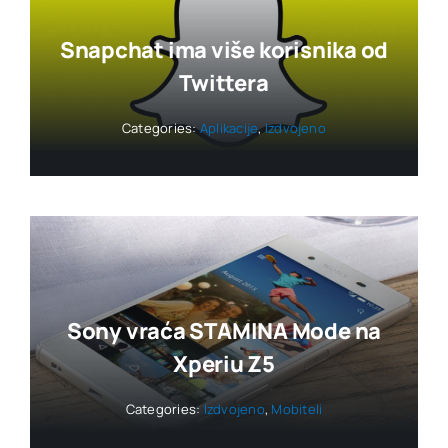
Snapchat ima više korisnika od
Twittera
Categories:
Aplikacije
,
Izdvojeno
Sony vraća STAMINA Mode na
Xperiu Z5
Categories:
Izdvojeno
,
Mobiteli