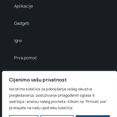
Aplikacije
Gadgeti
Igre
Prva pomoć
Mala enciklopedija
Cijenimo vašu privatnost
Koristimo kolačiće za poboljšanje vašeg iskustva
Info brojevi
pregledavanja, posluživanje prilagođenih oglasa ili
sadržaja i analizu našeg prometa.
Klikom na "Prihvati sve"
pristajete na našu upotrebu kolačića.
© 2012 - 2026 •
Digitani svijet
• All Rights Reserved •