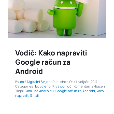
Vodič: Kako napraviti
Google račun za
Android
By
ds / Digitalni Svijet
Published On: 1. veljače 2017.
za
Categories:
Izdvojeno
,
Prva pomoć
Komentari isključeni
Vodič
Tags:
Gmail na Androidu
,
Google račun za Android
,
kako
Kako
napraviti Gmail
napra
Goog
raču
za