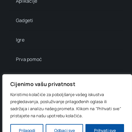
Aplikacije
Gadgeti
Igre
Prva pomoć
Mala enciklopedija
Cijenimo vašu privatnost
Koristimo kolačiće za poboljšanje vašeg iskustva
Info brojevi
pregledavanja, posluživanje prilagođenih oglasa ili
sadržaja i analizu našeg prometa.
Klikom na "Prihvati sve"
pristajete na našu upotrebu kolačića.
© 2012 - 2026 •
Digitani svijet
• All Rights Reserved •
Developed by
OnlinePress Ltd
Prilagodi
Odbaci sve
Prihvati sve