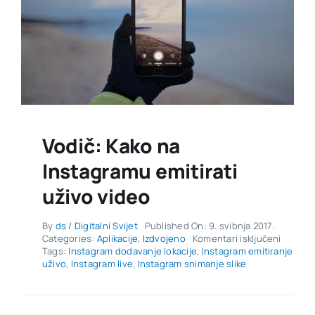
Vodič: Kako na
Instagramu emitirati
uživo video
By
ds / Digitalni Svijet
Published On: 9. svibnja 2017.
za
Categories:
Aplikacije
,
Izdvojeno
Komentari isključeni
Vodič:
Tags:
Instagram dodavanje lokacije
,
Instagram emitiranje
Kako
uživo
,
Instagram live
,
Instagram snimanje slike
na
Instag
emitirat
uživo