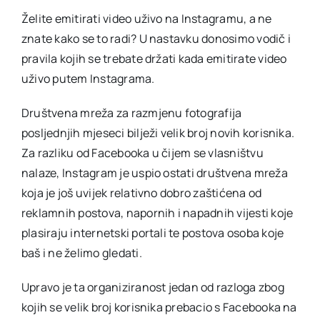
video
Želite emitirati video uživo na Instagramu, a ne
znate kako se to radi? U nastavku donosimo vodič i
pravila kojih se trebate držati kada emitirate video
uživo putem Instagrama.
Društvena mreža za razmjenu fotografija
posljednjih mjeseci bilježi velik broj novih korisnika.
Za razliku od Facebooka u čijem se vlasništvu
nalaze, Instagram je uspio ostati društvena mreža
koja je još uvijek relativno dobro zaštićena od
reklamnih postova, napornih i napadnih vijesti koje
plasiraju internetski portali te postova osoba koje
baš i ne želimo gledati.
Upravo je ta organiziranost jedan od razloga zbog
kojih se velik broj korisnika prebacio s Facebooka na