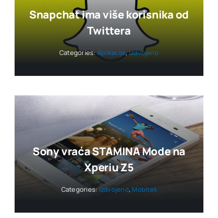
Snapchat ima više korisnika od
Twittera
Categories:
Aplikacije
,
Izdvojeno
Sony vraća STAMINA Mode na
Xperiu Z5
Categories:
Izdvojeno
,
Mobiteli