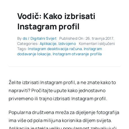
Vodič: Kako izbrisati
Instagram profil
By
ds / Digitalni Svijet
Published On: 26. travnja 2017.
za
Categories:
Aplikacije
,
Izdvojeno
Komentari isključeni
Vodič:
Tags:
Instagram deaktivacija računa
,
Instagram
Kako
dodavanje lokacije
,
Instagram otvaranje profila
izbrisat
Instagr
profil
Želite izbrisati Instagram profil, a ne znate kako to
napraviti? Pročitajte upute kako jednostavno
privremeno ili trajno izbrisati Instagram profil.
Popularna društvena mreža za dijeljenje fotografija
ima više od pola milijuna korisnika diljem svijeta.
Aplikacija je stekla veliku popularnost zahvaljujući