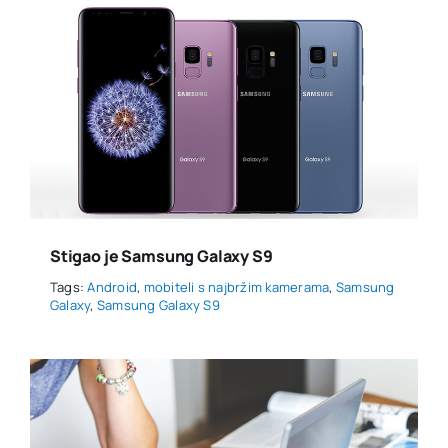
Stigao je Samsung Galaxy S9
Tags:
Android
,
mobiteli s najbržim kamerama
,
Samsung
Galaxy
,
Samsung Galaxy S9