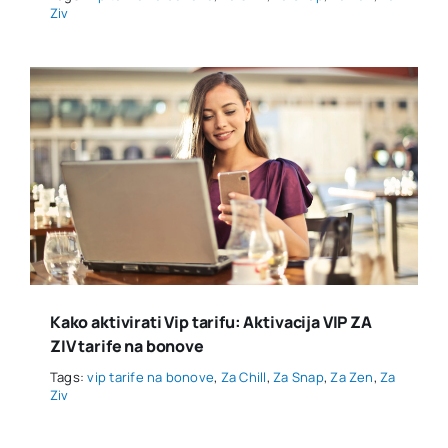
Ziv
Kako aktivirati Vip tarifu: Aktivacija VIP ZA
ZIV tarife na bonove
Tags:
vip tarife na bonove
,
Za Chill
,
Za Snap
,
Za Zen
,
Za
Ziv