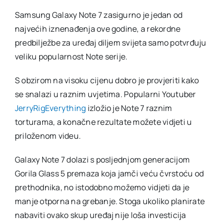
Galaxy
Note
Samsung Galaxy Note 7 zasigurno je jedan od
7
najvećih iznenađenja ove godine, a rekordne
podnos
greban
predbilježbe za uređaj diljem svijeta samo potvrđuju
savijan
i
veliku popularnost Note serije.
vatru
S obzirom na visoku cijenu dobro je provjeriti kako
se snalazi u raznim uvjetima. Popularni Youtuber
JerryRigEverything
izložio je Note 7 raznim
torturama, a konačne rezultate možete vidjeti u
priloženom videu.
Galaxy Note 7 dolazi s posljednjom generacijom
Gorila Glass 5 premaza koja jamči veću čvrstoću od
prethodnika, no istodobno možemo vidjeti da je
manje otporna na grebanje. Stoga ukoliko planirate
nabaviti ovako skup uređaj nije loša investicija