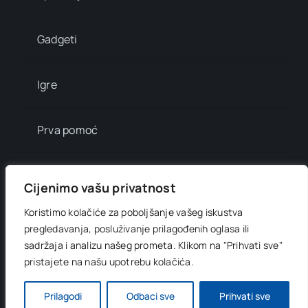
Gadgeti
Igre
Prva pomoć
Mala enciklopedija
Cijenimo vašu privatnost
Koristimo kolačiće za poboljšanje vašeg iskustva
Info brojevi
pregledavanja, posluživanje prilagođenih oglasa ili
sadržaja i analizu našeg prometa.
Klikom na "Prihvati sve"
pristajete na našu upotrebu kolačića.
© 2012 - 2026 •
Digitani svijet
• All Rights Reserved •
Developed by
OnlinePress Ltd
Prilagodi
Odbaci sve
Prihvati sve