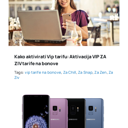
Kako aktivirati Vip tarifu: Aktivacija VIP ZA
ZIV tarife na bonove
Tags:
vip tarife na bonove
,
Za Chill
,
Za Snap
,
Za Zen
,
Za
Ziv