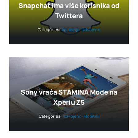
Snapchat ima više korisnika od
Twittera
Categories:
Aplikacije
,
Izdvojeno
Sony vraća STAMINA Mode na
Xperiu Z5
Categories:
Izdvojeno
,
Mobiteli