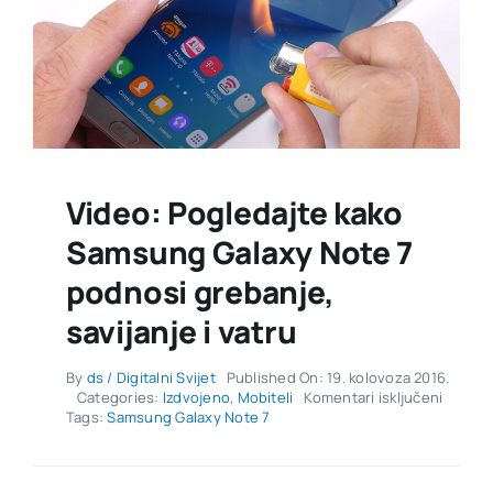
Video: Pogledajte kako
Samsung Galaxy Note 7
podnosi grebanje,
savijanje i vatru
By
ds / Digitalni Svijet
Published On: 19. kolovoza 2016.
za
Categories:
Izdvojeno
,
Mobiteli
Komentari isključeni
Video:
Tags:
Samsung Galaxy Note 7
Pogled
kako
Samsu