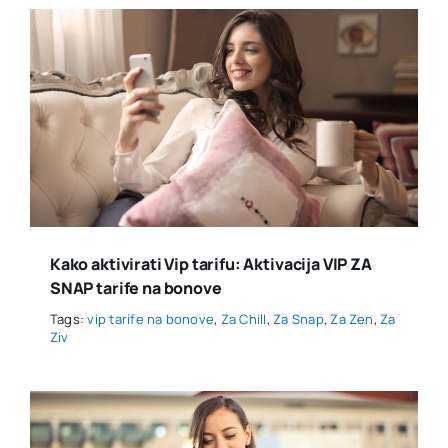
Kako aktivirati Vip tarifu: Aktivacija VIP ZA
SNAP tarife na bonove
Tags:
vip tarife na bonove
,
Za Chill
,
Za Snap
,
Za Zen
,
Za
Ziv