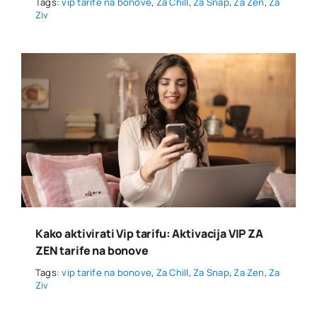
Tags:
vip tarife na bonove
,
Za Chill
,
Za Snap
,
Za Zen
,
Za
Ziv
Kako aktivirati Vip tarifu: Aktivacija VIP ZA
ZEN tarife na bonove
Tags:
vip tarife na bonove
,
Za Chill
,
Za Snap
,
Za Zen
,
Za
Ziv