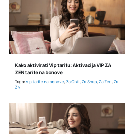
Kako aktivirati Vip tarifu: Aktivacija VIP ZA
ZEN tarife na bonove
Tags:
vip tarife na bonove
,
Za Chill
,
Za Snap
,
Za Zen
,
Za
Ziv