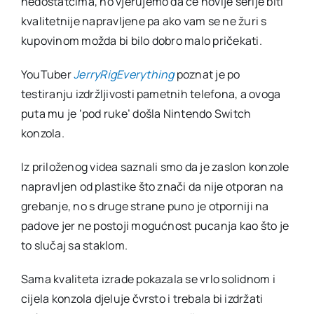
nedostatcima, no vjerujemo da će novije serije biti
kvalitetnije napravljene pa ako vam se ne žuri s
kupovinom možda bi bilo dobro malo pričekati.
YouTuber
JerryRigEverything
poznat je po
testiranju izdržljivosti pametnih telefona, a ovoga
puta mu je ‘pod ruke’ došla Nintendo Switch
konzola.
Iz priloženog videa saznali smo da je zaslon konzole
napravljen od plastike što znači da nije otporan na
grebanje, no s druge strane puno je otporniji na
padove jer ne postoji mogućnost pucanja kao što je
to slučaj sa staklom.
Sama kvaliteta izrade pokazala se vrlo solidnom i
cijela konzola djeluje čvrsto i trebala bi izdržati