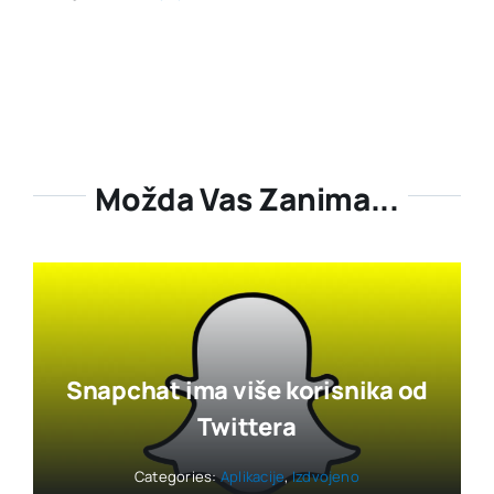
Možda Vas Zanima...
Snapchat ima više korisnika od
Twittera
Categories:
Aplikacije
,
Izdvojeno