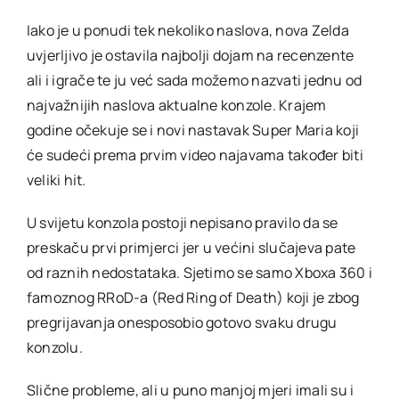
Iako je u ponudi tek nekoliko naslova, nova Zelda
uvjerljivo je ostavila najbolji dojam na recenzente
ali i igrače te ju već sada možemo nazvati jednu od
najvažnijih naslova aktualne konzole. Krajem
godine očekuje se i novi nastavak Super Maria koji
će sudeći prema prvim video najavama također biti
veliki hit.
U svijetu konzola postoji nepisano pravilo da se
preskaču prvi primjerci jer u većini slučajeva pate
od raznih nedostataka. Sjetimo se samo Xboxa 360 i
famoznog RRoD-a (Red Ring of Death) koji je zbog
pregrijavanja onesposobio gotovo svaku drugu
konzolu.
Slične probleme, ali u puno manjoj mjeri imali su i