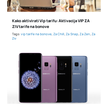
Kako aktivirati Vip tarifu: Aktivacija VIP ZA
ZIV tarife na bonove
Tags:
vip tarife na bonove
,
Za Chill
,
Za Snap
,
Za Zen
,
Za
Ziv