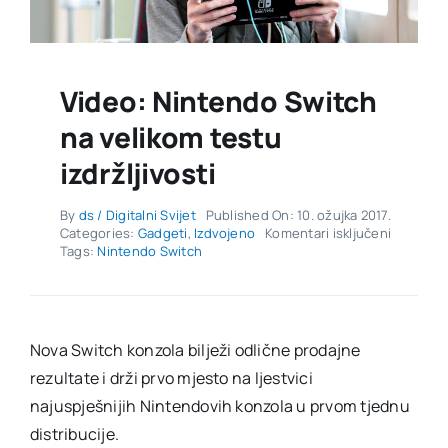
Video: Nintendo Switch
na velikom testu
izdržljivosti
By
ds / Digitalni Svijet
Published On: 10. ožujka 2017.
za
Categories:
Gadgeti
,
Izdvojeno
Komentari isključeni
Video:
Tags:
Nintendo Switch
Nintend
Switch
na
velikom
testu
Nova Switch konzola bilježi odlične prodajne
izdržljivo
rezultate i drži prvo mjesto na ljestvici
najuspješnijih Nintendovih konzola u prvom tjednu
distribucije.