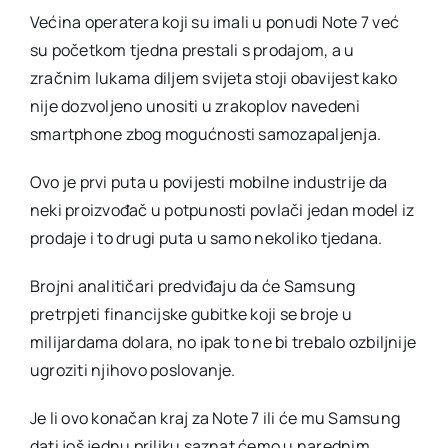
Većina operatera koji su imali u ponudi Note 7 već
su početkom tjedna prestali s prodajom, a u
zračnim lukama diljem svijeta stoji obavijest kako
nije dozvoljeno unositi u zrakoplov navedeni
smartphone zbog mogućnosti samozapaljenja.
Ovo je prvi puta u povijesti mobilne industrije da
neki proizvođač u potpunosti povlači jedan model iz
prodaje i to drugi puta u samo nekoliko tjedana.
Brojni analitičari predviđaju da će Samsung
pretrpjeti financijske gubitke koji se broje u
milijardama dolara, no ipak to ne bi trebalo ozbiljnije
ugroziti njihovo poslovanje.
Je li ovo konačan kraj za Note 7 ili će mu Samsung
dati još jednu priliku saznat ćemo u narednim