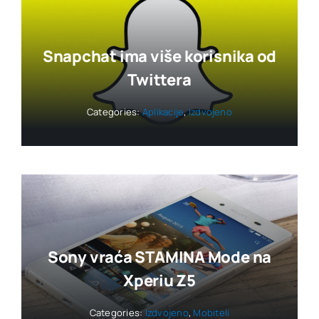
Snapchat ima više korisnika od
Twittera
Categories:
Aplikacije
,
Izdvojeno
Sony vraća STAMINA Mode na
Xperiu Z5
Categories:
Izdvojeno
,
Mobiteli