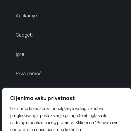
Aplikacije
Gadgeti
Igre
Prva pomoć
Mala enciklopedija
Cijenimo vašu privatnost
Koristimo kolačiće za poboljšanje vašeg iskustva
Info brojevi
pregledavanja, posluživanje prilagođenih oglasa ili
sadržaja i analizu našeg prometa.
Klikom na "Prihvati sve"
pristajete na našu upotrebu kolačića.