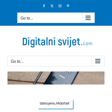
Skip
Facebook
X
Instagram
Pinterest
to
content
Go to...
Go to...
Izdvojeno,Mobiteli