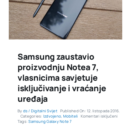
Samsung zaustavio
proizvodnju Notea 7,
vlasnicima savjetuje
isključivanje i vraćanje
uređaja
By
ds / Digitalni Svijet
Published On: 12. listopada 2016.
za
Categories:
Izdvojeno
,
Mobiteli
Komentari isključeni
Samsu
Tags:
Samsung Galaxy Note 7
zausta