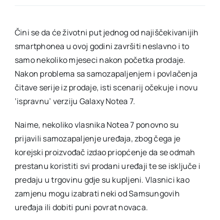
proizv
Notea
7,
vlasnic
Čini se da će životni put jednog od najiščekivanijih
savjetu
smartphonea u ovoj godini završiti neslavno i to
isključ
i
samo nekoliko mjeseci nakon početka prodaje.
vraćan
uređaj
Nakon problema sa samozapaljenjem i povlačenja
čitave serije iz prodaje, isti scenarij očekuje i novu
‘ispravnu’ verziju Galaxy Notea 7.
Naime, nekoliko vlasnika Notea 7 ponovno su
prijavili samozapaljenje uređaja, zbog čega je
korejski proizvođač izdao priopćenje da se odmah
prestanu koristiti svi prodani uređaji te se isključe i
predaju u trgovinu gdje su kupljeni. Vlasnici kao
zamjenu mogu izabrati neki od Samsungovih
uređaja ili dobiti puni povrat novaca.