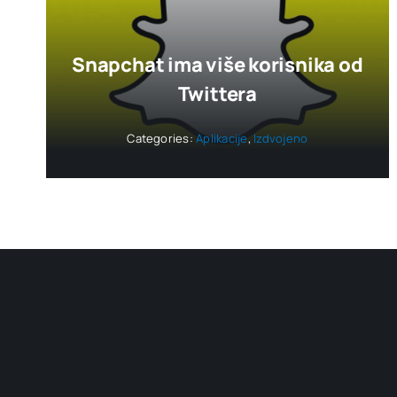
Snapchat ima više korisnika od
Twittera
Categories:
Aplikacije
,
Izdvojeno