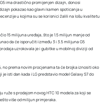
5 ima drastično promijenjen dizajn, donosi
HTC
10
dizajn pokazao kao glavni kamen spoticanja u
ecenzije u kojima su se korisnici žalili na lošu kvalitetu
o 15 milijuna uređaja, što je 1.5 milijun manje od
unao da će isporučiti između 3 i 3.5 milijuna G5
prodaja uzrokovala je i gubitke u mobilnoj diviziji od
G5, no prema novim procjenama ta će brojka iznositi oko
 je isti dan kada i LG predstavio model Galaxy S7 do
aju ruže s prodajom novog HTC 10 modela za koji se
nešto više od milijun primjeraka.