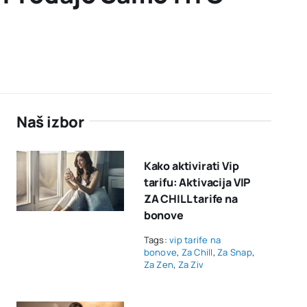
Naš izbor
Kako aktivirati Vip
tarifu: Aktivacija VIP
ZA CHILL tarife na
bonove
Tags:
vip tarife na
bonove
,
Za Chill
,
Za Snap
,
Za Zen
,
Za Ziv