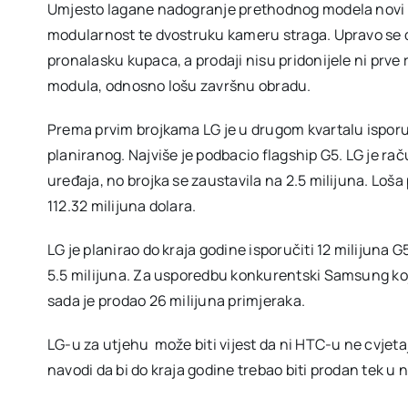
Umjesto lagane nadogranje prethodnog modela novi G
modularnost te dvostruku kameru straga. Upravo se 
pronalasku kupaca, a prodaji nisu pridonijele ni prve r
modula, odnosno lošu završnu obradu.
Prema prvim brojkama LG je u drugom kvartalu isporuči
planiranog. Najviše je podbacio flagship G5. LG je rač
uređaja, no brojka se zaustavila na 2.5 milijuna. Loša 
112.32 milijuna dolara.
LG je planirao do kraja godine isporučiti 12 milijuna 
5.5 milijuna. Za usporedbu konkurentski Samsung koji
sada je prodao 26 milijuna primjeraka.
LG-u za utjehu može biti vijest da ni HTC-u ne cvjet
navodi da bi do kraja godine trebao biti prodan tek u 