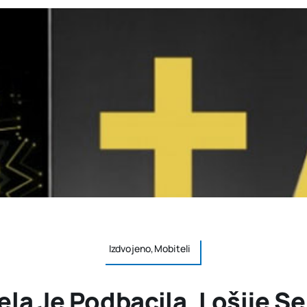
Izdvojeno,Mobiteli
la Je Podbacila, Lošije 