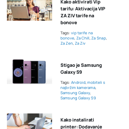
Kako aktivirati Vip
tarifu: Aktivacija VIP
ZA ZIV tarife na
bonove
Tags:
vip tarife na
bonove
,
Za Chill
,
Za Snap
,
Za Zen
,
Za Ziv
Stigao je Samsung
Galaxy S9
Tags:
Android
,
mobiteli s
najbržim kamerama
,
Samsung Galaxy
,
Samsung Galaxy S9
Kako instalirati
printer: Dodavanje