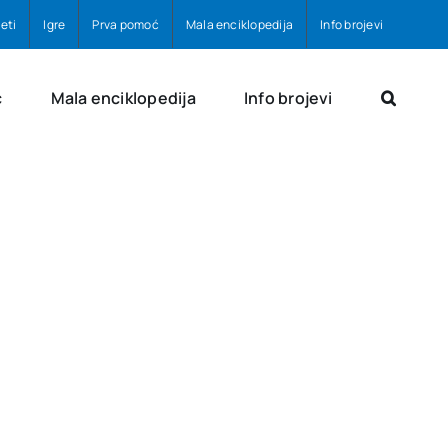
eti
Igre
Prva pomoć
Mala enciklopedija
Info brojevi
ć
Mala enciklopedija
Info brojevi