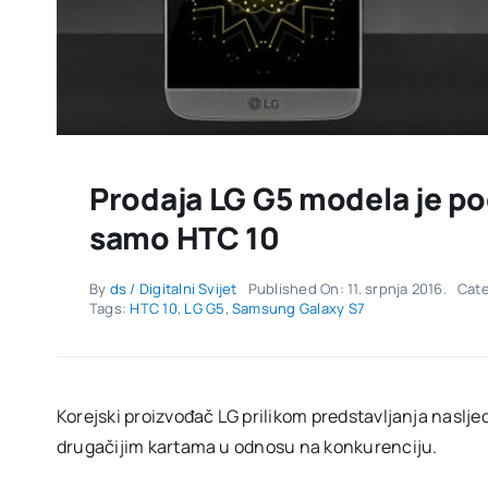
Prodaja LG G5 modela je pod
samo HTC 10
By
ds / Digitalni Svijet
Published On: 11. srpnja 2016.
Cat
Tags:
HTC 10
,
LG G5
,
Samsung Galaxy S7
Korejski proizvođač LG prilikom predstavljanja naslje
drugačijim kartama u odnosu na konkurenciju.