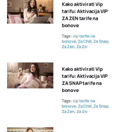
Kako aktivirati Vip
tarifu: Aktivacija VIP
ZA ZEN tarife na
bonove
Tags:
vip tarife na
bonove
,
Za Chill
,
Za Snap
,
Za Zen
,
Za Ziv
Kako aktivirati Vip
tarifu: Aktivacija VIP
ZA SNAP tarife na
bonove
Tags:
vip tarife na
bonove
,
Za Chill
,
Za Snap
,
Za Zen
,
Za Ziv