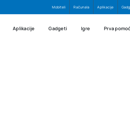
Mobiteli
Računala
Aplikacije
Gadg
Aplikacije
Gadgeti
Igre
Prva pomo