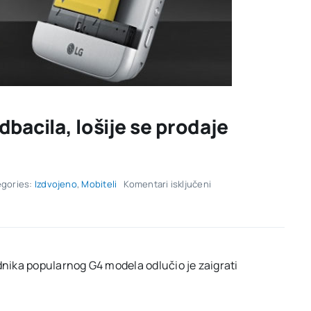
bacila, lošije se prodaje
za
egories:
Izdvojeno
,
Mobiteli
Komentari isključeni
Prodaja
LG
G5
modela
je
podbacila,
dnika popularnog G4 modela odlučio je zaigrati
lošije
se
prodaje
samo