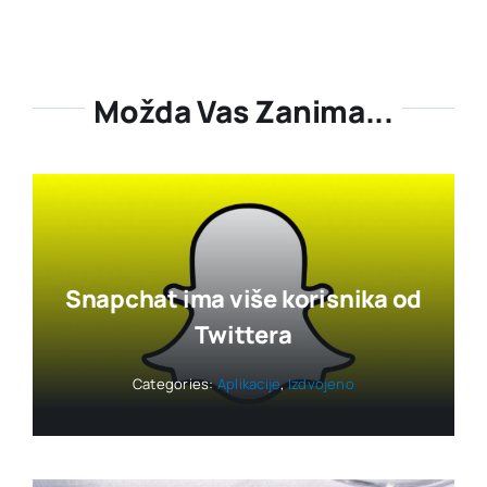
Možda Vas Zanima...
Snapchat ima više korisnika od
Twittera
Categories:
Aplikacije
,
Izdvojeno