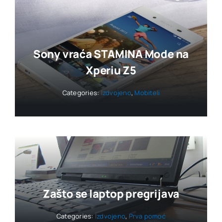
Sony vraća STAMINA Mode na
Xperiu Z5
Categories:
Izdvojeno
,
Mobiteli
Zašto se laptop pregrijava
Categories:
Izdvojeno
,
Prva pomoć