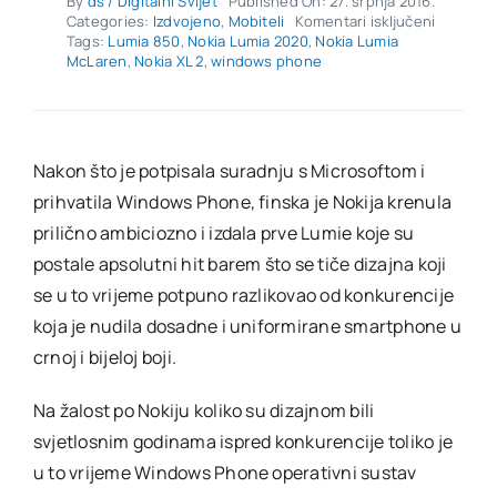
By
ds / Digitalni Svijet
Published On: 27. srpnja 2016.
za
Categories:
Izdvojeno
,
Mobiteli
Komentari isključeni
Pogledaj
Tags:
Lumia 850
,
Nokia Lumia 2020
,
Nokia Lumia
kako
McLaren
,
Nokia XL 2
,
windows phone
je
trebao
izgledati
Nokijin
tablet
Nakon što je potpisala suradnju s Microsoftom i
i
prihvatila Windows Phone, finska je Nokija krenula
još
neki
prilično ambiciozno i izdala prve Lumie koje su
otkazani
smartph
postale apsolutni hit barem što se tiče dizajna koji
se u to vrijeme potpuno razlikovao od konkurencije
koja je nudila dosadne i uniformirane smartphone u
crnoj i bijeloj boji.
Na žalost po Nokiju koliko su dizajnom bili
svjetlosnim godinama ispred konkurencije toliko je
u to vrijeme Windows Phone operativni sustav