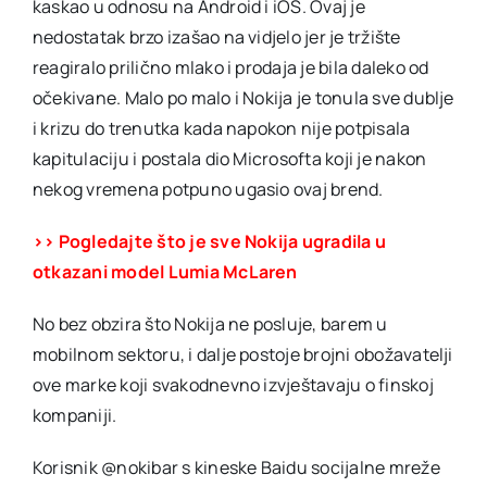
kaskao u odnosu na Android i iOS. Ovaj je
nedostatak brzo izašao na vidjelo jer je tržište
reagiralo prilično mlako i prodaja je bila daleko od
očekivane. Malo po malo i Nokija je tonula sve dublje
i krizu do trenutka kada napokon nije potpisala
kapitulaciju i postala dio Microsofta koji je nakon
nekog vremena potpuno ugasio ovaj brend.
>> Pogledajte što je sve Nokija ugradila u
otkazani model Lumia McLaren
No bez obzira što Nokija ne posluje, barem u
mobilnom sektoru, i dalje postoje brojni obožavatelji
ove marke koji svakodnevno izvještavaju o finskoj
kompaniji.
Korisnik @nokibar s kineske Baidu socijalne mreže