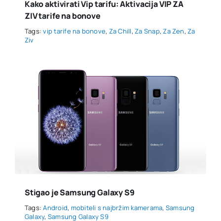
Kako aktivirati Vip tarifu: Aktivacija VIP ZA
ZIV tarife na bonove
Tags:
vip tarife na bonove
,
Za Chill
,
Za Snap
,
Za Zen
,
Za
Ziv
Stigao je Samsung Galaxy S9
Tags:
Android
,
mobiteli s najbržim kamerama
,
Samsung
Galaxy
,
Samsung Galaxy S9