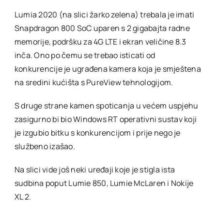
Lumia 2020 (na slici žarko zelena) trebala je imati
Snapdragon 800 SoC uparen s 2 gigabajta radne
memorije, podršku za 4G LTE i ekran veličine 8.3
inča. Ono po čemu se trebao isticati od
konkurencije je ugrađena kamera koja je smještena
na sredini kućišta s PureView tehnologijom.
S druge strane kamen spoticanja u većem uspjehu
zasigurno bi bio Windows RT operativni sustav koji
je izgubio bitku s konkurencijom i prije nego je
službeno izašao.
Na slici vide još neki uređaji koje je stigla ista
sudbina poput Lumie 850, Lumie McLaren i Nokije
XL 2.