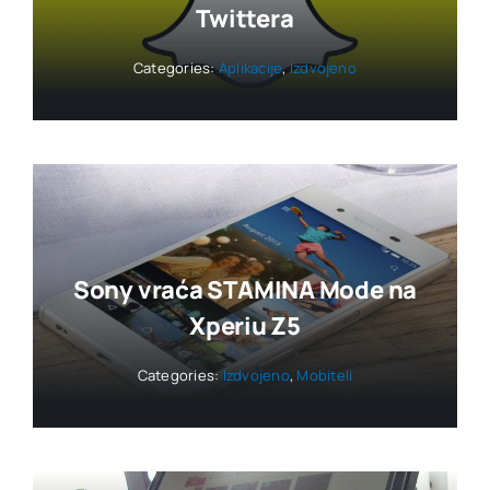
Twittera
Categories:
Aplikacije
,
Izdvojeno
Sony vraća STAMINA Mode na
Xperiu Z5
Categories:
Izdvojeno
,
Mobiteli