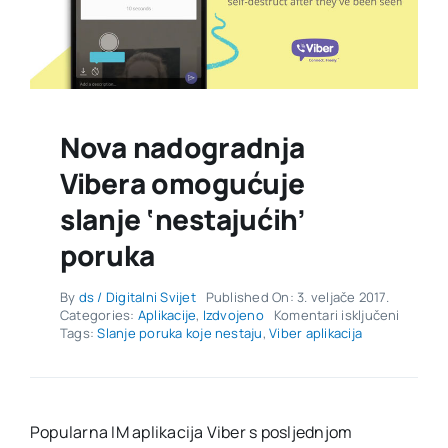
Nova nadogradnja
Vibera omogućuje
slanje ‘nestajućih’
poruka
By
ds / Digitalni Svijet
Published On: 3. veljače 2017.
za
Categories:
Aplikacije
,
Izdvojeno
Komentari isključeni
Nova
Tags:
Slanje poruka koje nestaju
,
Viber aplikacija
nadogr
Vibera
omoguć
slanje
‘nestaju
Popularna IM aplikacija Viber s posljednjom
poruka