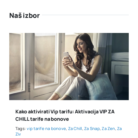
Naš izbor
Kako aktivirati Vip tarifu: Aktivacija VIP ZA
CHILL tarife na bonove
Tags:
vip tarife na bonove
,
Za Chill
,
Za Snap
,
Za Zen
,
Za
Ziv