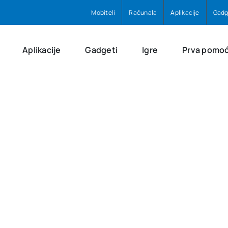
Mobiteli
Računala
Aplikacije
Gadg
Aplikacije
Gadgeti
Igre
Prva pomo