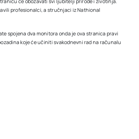
tranicu će obožavati svi ljubitelji prirode i životinja.
avili profesionalci, a stručnjaci iz Nathional
ate spojena dva monitora onda je ova stranica pravi
h pozadina koje će učiniti svakodnevni rad na računalu