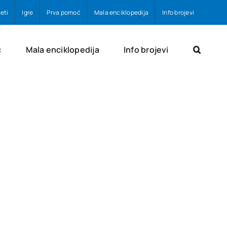
eti
Igre
Prva pomoć
Mala enciklopedija
Info brojevi
ć
Mala enciklopedija
Info brojevi