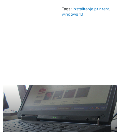
Tags:
instaliranje printera
,
windows 10