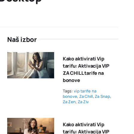
Naš izbor
Kako aktivirati Vip
tarifu: Aktivacija VIP
ZA CHILL tarife na
bonove
Tags:
vip tarife na
bonove
,
Za Chill
,
Za Snap
,
Za Zen
,
Za Ziv
Kako aktivirati Vip
tarifu: Aktivacija VIP