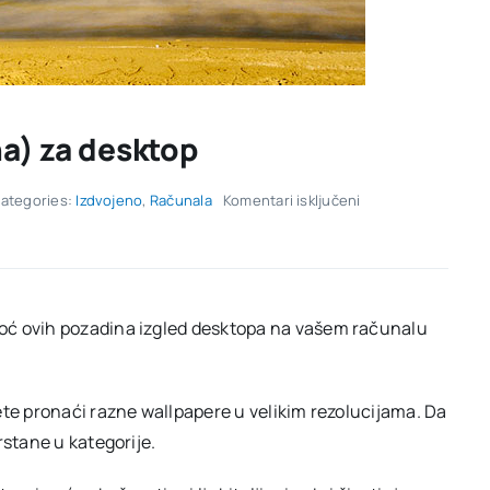
na) za desktop
za
ategories:
Izdvojeno
,
Računala
Komentari isključeni
Najbolji
wallpaperi
(pozadina)
za
desktop
oć ovih pozadina izgled desktopa na vašem računalu
ete pronaći razne wallpapere u velikim rezolucijama. Da
rstane u kategorije.