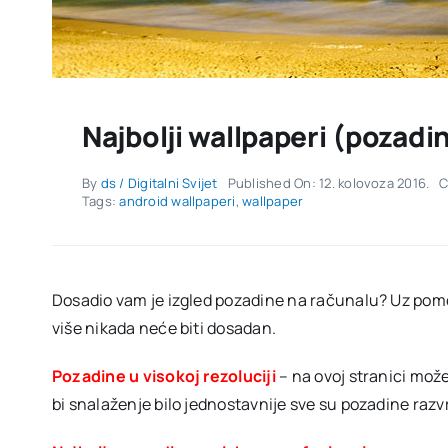
Najbolji wallpaperi (pozadi
By
ds / Digitalni Svijet
Published On: 12. kolovoza 2016.
C
Tags:
android wallpaperi
,
wallpaper
Dosadio vam je izgled pozadine na računalu? Uz pom
više nikada neće biti dosadan.
Pozadine u visokoj rezoluciji
– na ovoj stranici mož
bi snalaženje bilo jednostavnije sve su pozadine razv