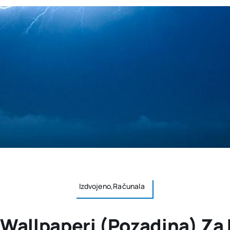
Izdvojeno,Računala
i Wallpaperi (pozadina) Za