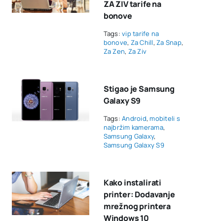
ZA ZIV tarife na
bonove
Tags:
vip tarife na
bonove
,
Za Chill
,
Za Snap
,
Za Zen
,
Za Ziv
Stigao je Samsung
Galaxy S9
Tags:
Android
,
mobiteli s
najbržim kamerama
,
Samsung Galaxy
,
Samsung Galaxy S9
Kako instalirati
printer: Dodavanje
mrežnog printera
Windows 10