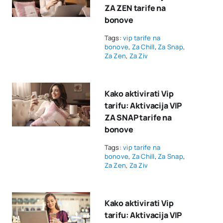
ZA ZEN tarife na
bonove
Tags:
vip tarife na
bonove
,
Za Chill
,
Za Snap
,
Za Zen
,
Za Ziv
Kako aktivirati Vip
tarifu: Aktivacija VIP
ZA SNAP tarife na
bonove
Tags:
vip tarife na
bonove
,
Za Chill
,
Za Snap
,
Za Zen
,
Za Ziv
Kako aktivirati Vip
tarifu: Aktivacija VIP