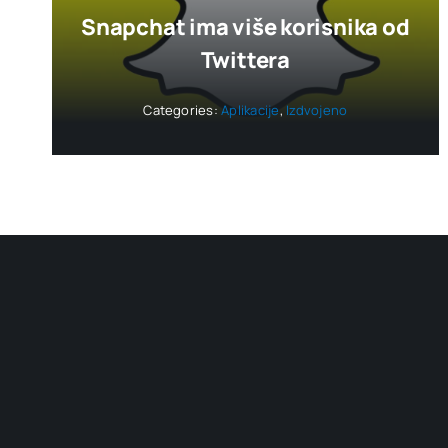
Snapchat ima više korisnika od
Twittera
Categories:
Aplikacije
,
Izdvojeno