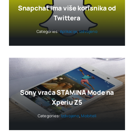
Snapchat ima više korisnika od
Twittera
Categories:
Aplikacije
,
Izdvojeno
Sony vraća STAMINA Mode na
Xperiu Z5
Categories:
Izdvojeno
,
Mobiteli