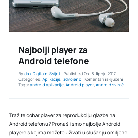
Najbolji player za
Android telefone
By
ds / Digitalni Svijet
Published On: 6. lipnja 2017.
za
Categories:
Aplikacije
,
Izdvojeno
Komentari isključeni
Najbolji
Tags:
android aplikacije
,
Android player
,
Android svirač
player
za
Androi
telefon
Tražite dobar player za reprodukciju glazbe na
Android telefonu? Pronašli smo najbolje Android
playere s kojima možete uživati u slušanju omiljene