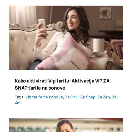
Kako aktivirati Vip tarifu: Aktivacija VIP ZA
SNAP tarife na bonove
Tags:
vip tarife na bonove
,
Za Chill
,
Za Snap
,
Za Zen
,
Za
Ziv