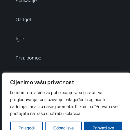
Aplikacije
Gadgeti
Igre
Prva pomoć
Mala enciklopedija
Cijenimo vašu privatnost
Koristimo kolačiće za poboljšanje vašeg iskustva
Info brojevi
pregledavanja, posluživanje prilagođenih oglasa ili
sadržaja i analizu našeg prometa.
Klikom na "Prihvati sve"
pristajete na našu upotrebu kolačića.
© 2012 - 2026 •
Digitani svijet
• All Rights Reserved •
Developed by
OnlinePress Ltd
Prilagodi
Odbaci sve
Prihvati sve