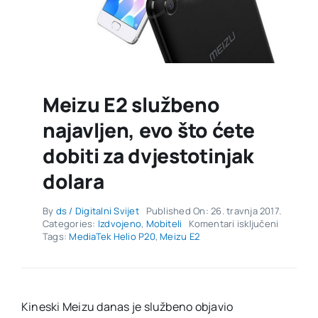
Meizu E2 službeno
najavljen, evo što ćete
dobiti za dvjestotinjak
dolara
By
ds / Digitalni Svijet
Published On: 26. travnja 2017.
za
Categories:
Izdvojeno
,
Mobiteli
Komentari isključeni
Meizu
Tags:
MediaTek Helio P20
,
Meizu E2
E2
služben
najavljen
evo
što
Kineski Meizu danas je službeno objavio
ćete