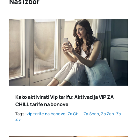
Naš izbor
Kako aktivirati Vip tarifu: Aktivacija VIP ZA
CHILL tarife na bonove
Tags:
vip tarife na bonove
,
Za Chill
,
Za Snap
,
Za Zen
,
Za
Ziv