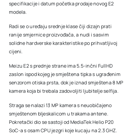
specifikacije i datum početka prodaje novog E2
dobiti
za
modela.
dvjestoti
dolara
Radi se o uređaju srednje klase čiji dizajn prati
ranije smjernice proizvođača, a nudi i sasvim
solidne hardverske karakteristike po prihvatljivoj
cijeni.
Meizu E2 s prednje strane ima 5.5-inčni FullHD
zaslon ispod kojeg je smještena tipka s ugrađenim
senzorom otiska prsta, dok je iznad smještena 8 MP
kamera koja bi trebala zadovoljiti ljubitelje selfija.
Straga se nalazi 13 MP kamera s neuobičajeno
smještenom bljeskalicom u trakama antene.
Pokretački dio se sastoji od MediaTek Helio P20
SoC-a s osam CPU jezgri koje kucaju na 2.3 GHZ.