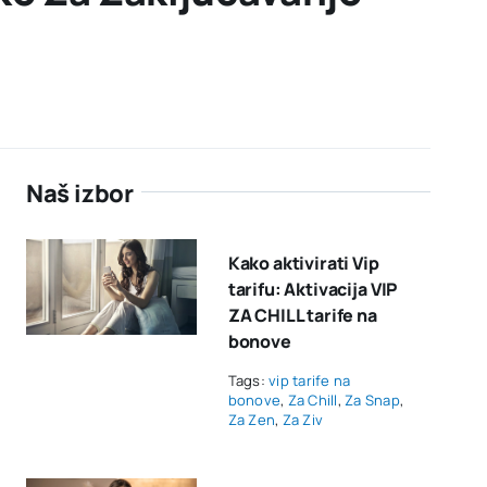
Naš izbor
Kako aktivirati Vip
tarifu: Aktivacija VIP
ZA CHILL tarife na
bonove
Tags:
vip tarife na
bonove
,
Za Chill
,
Za Snap
,
Za Zen
,
Za Ziv