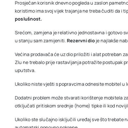
Prosječan korisnik dnevno pogleda u zaslon pametnog
koristimo ima svoj vijek trajanja ne treba čuditi da 
poslušnost.
Srećom, zamjena je relativno jednostavna i gotovo sv
u stanju sam zamijeniti.
Rezervni dio
je najlakše nab
Većina prodavača će uz dio priložiti i alat potreban 
Zlu ne trebalo prije rastavljanja potražite postupak 
uputstva.
Ukoliko niste vješti s popravcima odnesite mobitel u l
Dodatni problem može stvarati korištenje mobitela za
otključati pritiskom srednje (home) tipke ili kod novij
Ukoliko ste slučajno isključili uređaj sve što trebate n
automatski ponovno pokrene.