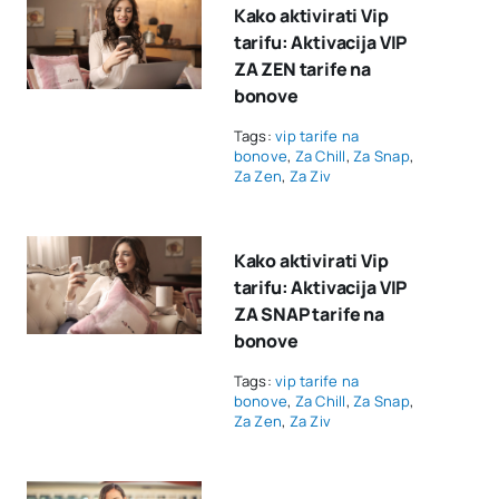
Kako aktivirati Vip
tarifu: Aktivacija VIP
ZA ZEN tarife na
bonove
Tags:
vip tarife na
bonove
,
Za Chill
,
Za Snap
,
Za Zen
,
Za Ziv
Kako aktivirati Vip
tarifu: Aktivacija VIP
ZA SNAP tarife na
bonove
Tags:
vip tarife na
bonove
,
Za Chill
,
Za Snap
,
Za Zen
,
Za Ziv