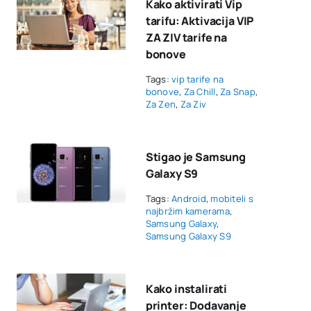
Kako aktivirati Vip
tarifu: Aktivacija VIP
ZA ZIV tarife na
bonove
Tags:
vip tarife na
bonove
,
Za Chill
,
Za Snap
,
Za Zen
,
Za Ziv
Stigao je Samsung
Galaxy S9
Tags:
Android
,
mobiteli s
najbržim kamerama
,
Samsung Galaxy
,
Samsung Galaxy S9
Kako instalirati
printer: Dodavanje