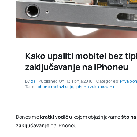
Kako upaliti mobitel bez tip
zaključavanje na iPhoneu
By
ds
Published On: 13. lipnja 2016.
Categories:
Prva po
Tags:
iphone rastavljanje
,
iphone zaključavanje
Donosimo
kratki vodič
u kojem objašnjavamo
što na
zaključavanje
na iPhoneu.