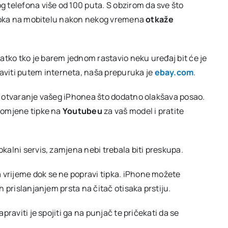
 telefona više od 100 puta. S obzirom da sve što
na
iPhoneu
i tipka na mobitelu nakon nekog vremena
otkaže
atko tko je barem jednom rastavio neku uređaj bit će je
aviti putem interneta, naša prepuruka je
ebay.com
.
za otvaranje vašeg iPhonea što dodatno olakšava posao.
promjene tipke na
Youtubeu
za vaš model i pratite
okalni servis, zamjena nebi trebala biti preskupa.
 vrijeme dok se ne popravi tipka. iPhone možete
ih prislanjanjem prsta na čitač otisaka prstiju.
apraviti je spojiti ga na punjač te pričekati da se