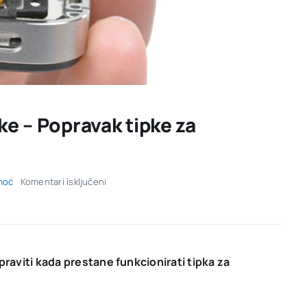
ke – Popravak tipke za
za
moć
Komentari isključeni
Kako
upaliti
mobitel
bez
tipke
–
praviti kada prestane funkcionirati tipka za
Popravak
tipke
za
zaključavanje