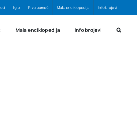
eti
Igre
Prva pomoć
Mala enciklopedija
Info brojevi
ć
Mala enciklopedija
Info brojevi