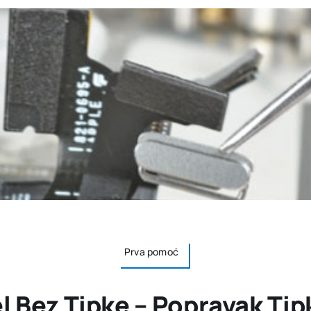
Prva pomoć
l Bez Tipke – Popravak Ti