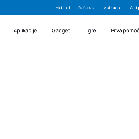
Mobiteli
Računala
Aplikacije
Gadg
Aplikacije
Gadgeti
Igre
Prva pomo