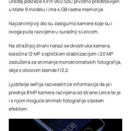
Uređaj pokreće Kirin 960 SoC prvotno predstavljen
u Mate 9 modelu i ima 4 GB radne memorije.
Najzanimljiviji dio su zasigurno kamere koje su i
ovoga puta razvijene u suradnji s Leicom.
Na stražnjoj strani nalazi se dvostruka kamera,
klasična 12 MP s optičkom stabilizacijom i 20 MP
zadužena za snimanje monokromatskih fotografija,
obje s otvorom blende f/2.2.
Ljubitelje selfija razveselit će informacija da je i
prednja 8 MP kamera razvijena od strane Leice te je
i s njom moguće snimati fotografije s bokeh
efektom.