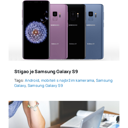
Stigao je Samsung Galaxy S9
Tags:
Android
,
mobiteli s najbržim kamerama
,
Samsung
Galaxy
,
Samsung Galaxy S9