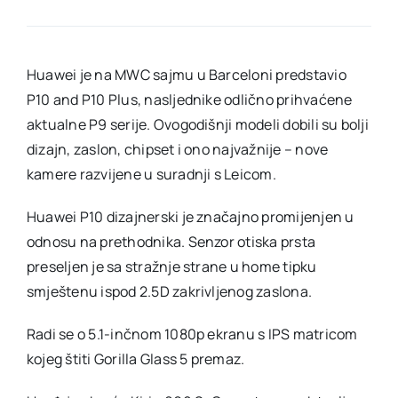
i
P10
Plus
dobili
prednju
Huawei je na MWC sajmu u Barceloni predstavio
Leica
P10 and P10 Plus, nasljednike odlično prihvaćene
kameru
koju
aktualne P9 serije. Ovogodišnji modeli dobili su bolji
će
obožavat
dizajn, zaslon, chipset i ono najvažnije – nove
ljubitelji
kamere razvijene u suradnji s Leicom.
selfija
Huawei P10 dizajnerski je značajno promijenjen u
odnosu na prethodnika. Senzor otiska prsta
preseljen je sa stražnje strane u home tipku
smještenu ispod 2.5D zakrivljenog zaslona.
Radi se o 5.1-inčnom 1080p ekranu s IPS matricom
kojeg štiti Gorilla Glass 5 premaz.