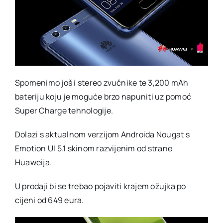
Spomenimo još i stereo zvučnike te 3,200 mAh
bateriju koju je moguće brzo napuniti uz pomoć
Super Charge tehnologije.
Dolazi s aktualnom verzijom Androida Nougat s
Emotion UI 5.1 skinom razvijenim od strane
Huaweija.
U prodaji bi se trebao pojaviti krajem ožujka po
cijeni od 649 eura.