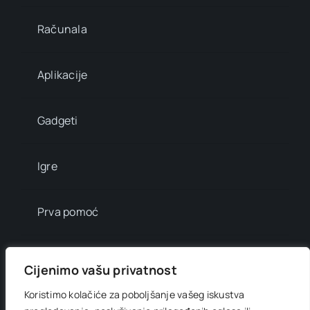
Računala
Aplikacije
Gadgeti
Igre
Prva pomoć
Mala enciklopedija
Cijenimo vašu privatnost
Koristimo kolačiće za poboljšanje vašeg iskustva
Info brojevi