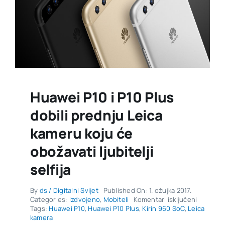
Huawei P10 i P10 Plus
dobili prednju Leica
kameru koju će
obožavati ljubitelji
selfija
By
ds / Digitalni Svijet
Published On: 1. ožujka 2017.
za
Categories:
Izdvojeno
,
Mobiteli
Komentari isključeni
Huawei
Tags:
Huawei P10
,
Huawei P10 Plus
,
Kirin 960 SoC
,
Leica
P10
kamera