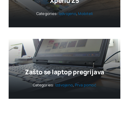
Xperiu Z5
Categories:
Izdvojeno
,
Mobiteli
Zašto se laptop pregrijava
Categories:
Izdvojeno
,
Prva pomoć