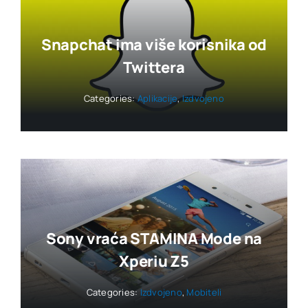
Snapchat ima više korisnika od
Twittera
Categories:
Aplikacije
,
Izdvojeno
Sony vraća STAMINA Mode na
Xperiu Z5
Categories:
Izdvojeno
,
Mobiteli