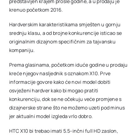
predstavljen krajem prošle godine, a u prodaju je
kunkuren
krenuo početkom 2016.
Hardverskim karakteristikama smješten u gornju
srednju klasu, a od brojne konkurencije isticao se
originalnim dizajnom specifičnim za tajvansku
kompaniju.
Prema glasinama, početkom iduće godine u prodaju
kreće njegov nasljednik s oznakom X10. Prve
informacije govore kako će novi model dobiti
osvježeni hardver kako bi mogao pratiti
konkurenciju, dok se ne očekuju veće promjene s
dizajnerske strane što ne možemo uzeti pod minus
jer aktualni model izgleda vrlo dobro.
HTC X10 bi trebao imati 5.5-inčni full HD zaslon,