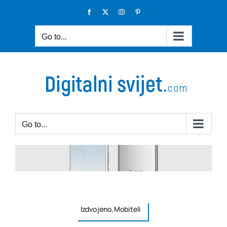
Skip
Facebook
X
Instagram
Pinterest
to
content
Go to...
Go to...
Izdvojeno,Mobiteli