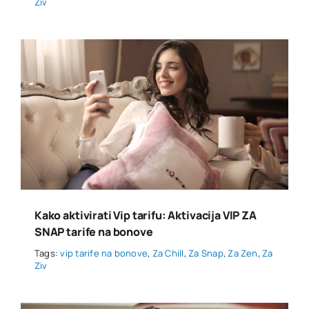
Ziv
Kako aktivirati Vip tarifu: Aktivacija VIP ZA
SNAP tarife na bonove
Tags:
vip tarife na bonove
,
Za Chill
,
Za Snap
,
Za Zen
,
Za
Ziv