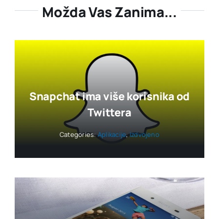
Možda Vas Zanima...
Snapchat ima više korisnika od
Twittera
Categories:
Aplikacije
,
Izdvojeno