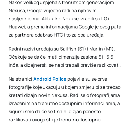
Nakon velikog uspjeha s trenutnom generacijom
pojavile
Nexusa, Google vrijedno radi na njihovim
se
prve
nasljednicima. Aktualne Nexuse izradili su LG i
fotografi
Huawei, a prema informacijama Google je ovog puta
za partnera odabrao HTC i to za oba uređaja.
Radni nazivi uređaja su Sailfish (S1) i Marlin (M1).
Očekuje se da će imati dimenzije zaslona 5 i i 5.5
inča, a dizajnerski se nebi trebali previše razlikovati.
Na stranici
Android Police
pojavile su se prve
fotografije koje ukazuju u kojem smjeru bi se trebao
kretati dizajn novih Nexusa. Radi se o fotografijama
izrađenim na trenutno dostupnim informacijama, a
sigurni smo da će se finalni dizjan ponešto
razlikovati ovoga što je trenutno dostupno.