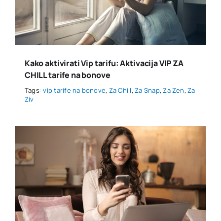
Kako aktivirati Vip tarifu: Aktivacija VIP ZA
CHILL tarife na bonove
Tags:
vip tarife na bonove
,
Za Chill
,
Za Snap
,
Za Zen
,
Za
Ziv