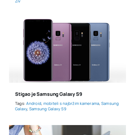
Ziv
Stigao je Samsung Galaxy S9
Tags:
Android
,
mobiteli s najbržim kamerama
,
Samsung
Galaxy
,
Samsung Galaxy S9