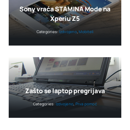
Sony vraća STAMINA Mode na
Xperiu Z5
Categories:
Izdvojeno
,
Mobiteli
Zašto se laptop pregrijava
Categories:
Izdvojeno
,
Prva pomoć