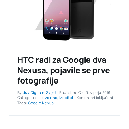
HTC radi za Google dva
Nexusa, pojavile se prve
fotografije
By
ds / Digitalni Svijet
Published On: 6. srpnja 2016.
za
Categories:
Izdvojeno
,
Mobiteli
Komentari isključeni
HTC
Tags:
Google Nexus
radi
za
Google
dva
Nexusa,