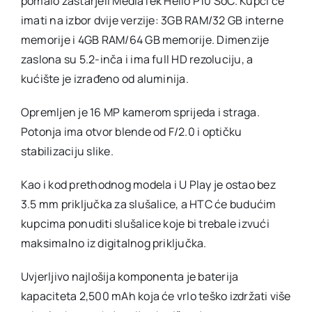
pomalo zastarjeli MediaTek Helio P10 SoC. Kupci će
imati na izbor dvije verzije: 3GB RAM/32 GB interne
memorije i 4GB RAM/64 GB memorije. Dimenzije
zaslona su 5.2-inča i ima full HD rezoluciju, a
kućište je izrađeno od aluminija.
Opremljen je 16 MP kamerom sprijeda i straga.
Potonja ima otvor blende od F/2.0 i optičku
stabilizaciju slike.
Kao i kod prethodnog modela i U Play je ostao bez
3.5 mm priključka za slušalice, a HTC će budućim
kupcima ponuditi slušalice koje bi trebale izvući
maksimalno iz digitalnog priključka.
Uvjerljivo najlošija komponenta je baterija
kapaciteta 2,500 mAh koja će vrlo teško izdržati više