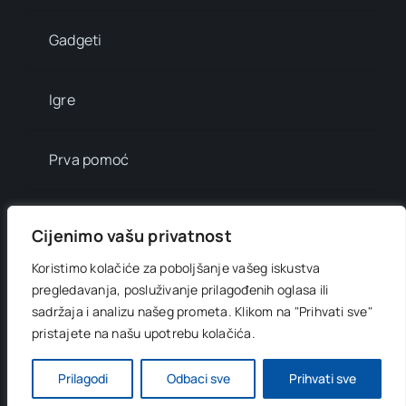
Gadgeti
Igre
Prva pomoć
Mala enciklopedija
Cijenimo vašu privatnost
Koristimo kolačiće za poboljšanje vašeg iskustva
Info brojevi
pregledavanja, posluživanje prilagođenih oglasa ili
sadržaja i analizu našeg prometa.
Klikom na "Prihvati sve"
pristajete na našu upotrebu kolačića.
© 2012 - 2026 •
Digitani svijet
• All Rights Reserved •
Developed by
OnlinePress Ltd
Prilagodi
Odbaci sve
Prihvati sve