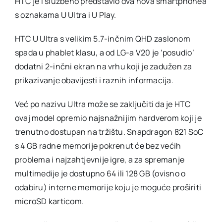
HTC je i službeno predstavio dva nova smartphonea
i
s oznakama U Ultra i U Play.
opremio
ih
baterija
HTC U Ultra s velikim 5.7-inčnim QHD zaslonom
skromno
kapacite
spada u phablet klasu, a od LG-a V20 je ‘posudio’
dodatni 2-inčni ekran na vrhu koji je zadužen za
prikazivanje obavijesti i raznih informacija.
Već po nazivu Ultra može se zaključiti da je HTC
ovaj model opremio najsnažnijim hardverom koji je
trenutno dostupan na tržištu. Snapdragon 821 SoC
s 4 GB radne memorije pokrenut će bez većih
problema i najzahtjevnije igre, a za spremanje
multimedije je dostupno 64 ili 128 GB (ovisno o
odabiru) interne memorije koju je moguće proširiti
microSD karticom.