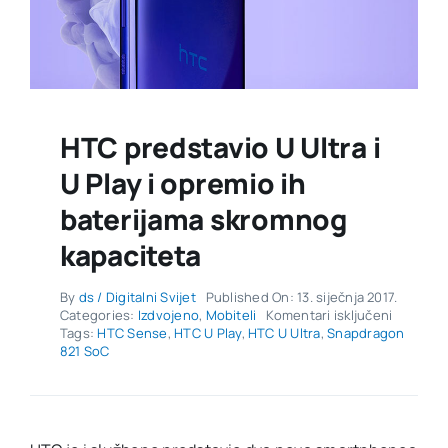
HTC predstavio U Ultra i
U Play i opremio ih
baterijama skromnog
kapaciteta
By
ds / Digitalni Svijet
Published On: 13. siječnja 2017.
za
Categories:
Izdvojeno
,
Mobiteli
Komentari isključeni
HTC
Tags:
HTC Sense
,
HTC U Play
,
HTC U Ultra
,
Snapdragon
predstav
821 SoC
U
Ultra
i
U
Play