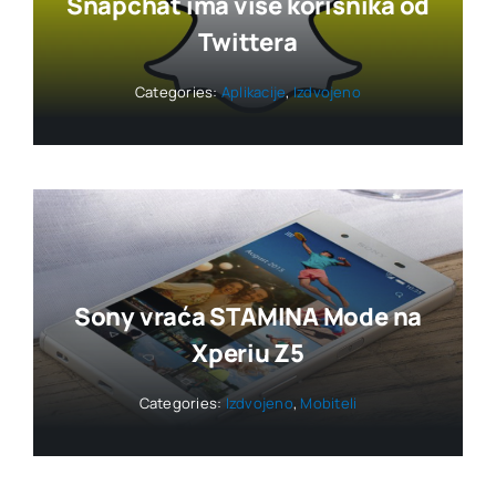
Snapchat ima više korisnika od
Twittera
Categories:
Aplikacije
,
Izdvojeno
Sony vraća STAMINA Mode na
Xperiu Z5
Categories:
Izdvojeno
,
Mobiteli