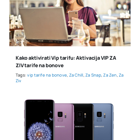
Kako aktivirati Vip tarifu: Aktivacija VIP ZA
ZIV tarife na bonove
Tags:
vip tarife na bonove
,
Za Chill
,
Za Snap
,
Za Zen
,
Za
Ziv