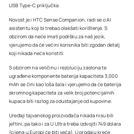
USB Type-C priključka.
Novost je i HTC Sense Companion, radi se o AI
asistentu koji bi trebao olakšati korištenje. S
obzirom da neće imati podršku za naš jezik,
vjerujemo da će većini korisnika biti zgodan detalj
koji nikada neće koristiti.
S obzirom na veličinu i rezoluciju zaslona te
ugrađene komponente baterija kapaciteta 3,000
mAh se čini kao loša šala i vjerujemo da će baterija
skromnog kapaciteta za velik broj potencijalnih
kupaca biti razlog za odustajanje od kupovine.
Uređaji tajvanskog proizvođača nikada nisu bili
jeftini, pa tako i za U Ultra treba izdvojiti 749 dolara
(cijena u Europi će biti veća). U prodaju kreće