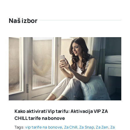
Naš izbor
Kako aktivirati Vip tarifu: Aktivacija VIP ZA
CHILL tarife na bonove
Tags:
vip tarife na bonove
,
Za Chill
,
Za Snap
,
Za Zen
,
Za