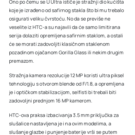
Ono po čemu se U Ultra ističe je stražnji dio kućišta
koje je izrađeno od safirnog stakla što bi mu trebalo
osigurati veliku čvrstoću. No da se previše ne
veselite iz HTC-a su najavili da će samo limitirana
serija dolaziti opremljena safirnim staklom, a ostali
će se morati zadovoljiti klasičnom staklenom
pozadinom ojačanom Gorilla Glass ili nekim drugim
premazom.
Stražnja kamera rezolucije 12 MP koristi ultra piksel
tehnologiju s otvorom blende od F/1.8, a opremljena
je i optičkom stabilizacijom, selfisti bi trebali biti
zadovoljni prednjom 16 MP kamerom.
HTC-ova praksa izbacivanja 3.5 mm priključka za
slušalice nastavljena je i na ovim modelima, a
slušanje glazbe i punjenje baterije vrši se putem