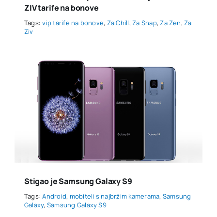
ZIV tarife na bonove
Tags:
vip tarife na bonove
,
Za Chill
,
Za Snap
,
Za Zen
,
Za
Ziv
Stigao je Samsung Galaxy S9
Tags:
Android
,
mobiteli s najbržim kamerama
,
Samsung
Galaxy
,
Samsung Galaxy S9