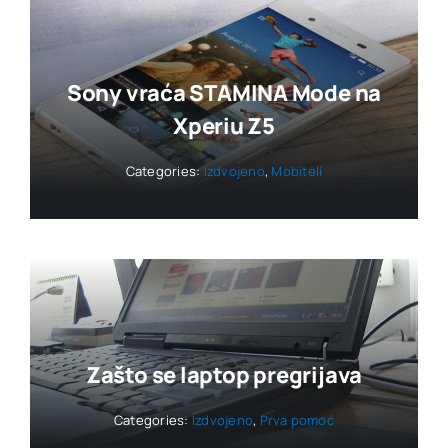
Sony vraća STAMINA Mode na
Xperiu Z5
Categories:
Izdvojeno
,
Mobiteli
Zašto se laptop pregrijava
Categories:
Izdvojeno
,
Prva pomoć