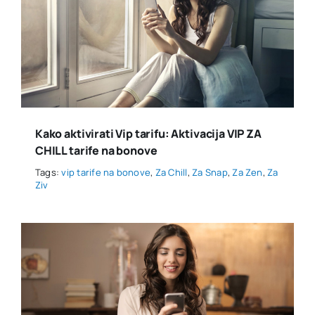
Kako aktivirati Vip tarifu: Aktivacija VIP ZA
CHILL tarife na bonove
Tags:
vip tarife na bonove
,
Za Chill
,
Za Snap
,
Za Zen
,
Za
Ziv