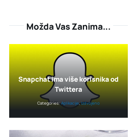
Možda Vas Zanima...
Snapchat ima više korisnika od
Twittera
Categories:
Aplikacije
,
Izdvojeno