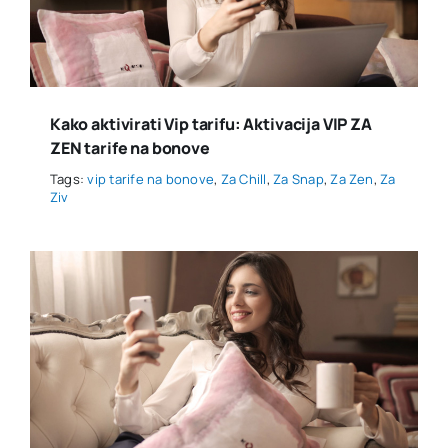
Kako aktivirati Vip tarifu: Aktivacija VIP ZA
ZEN tarife na bonove
Tags:
vip tarife na bonove
,
Za Chill
,
Za Snap
,
Za Zen
,
Za
Ziv