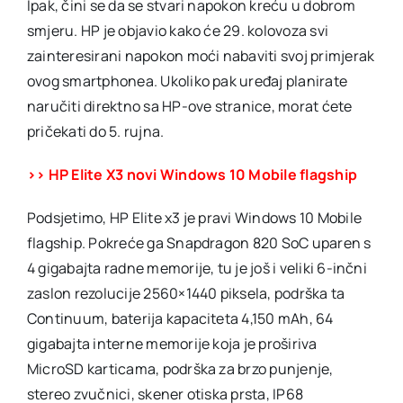
Ipak, čini se da se stvari napokon kreću u dobrom
smjeru. HP je objavio kako će 29. kolovoza svi
zainteresirani napokon moći nabaviti svoj primjerak
ovog smartphonea. Ukoliko pak uređaj planirate
naručiti direktno sa HP-ove stranice, morat ćete
pričekati do 5. rujna.
>> HP Elite X3 novi Windows 10 Mobile flagship
Podsjetimo, HP Elite x3 je pravi Windows 10 Mobile
flagship. Pokreće ga Snapdragon 820 SoC uparen s
4 gigabajta radne memorije, tu je još i veliki 6-inčni
zaslon rezolucije 2560×1440 piksela, podrška ta
Continuum, baterija kapaciteta 4,150 mAh, 64
gigabajta interne memorije koja je proširiva
MicroSD karticama, podrška za brzo punjenje,
stereo zvučnici, skener otiska prsta, IP68