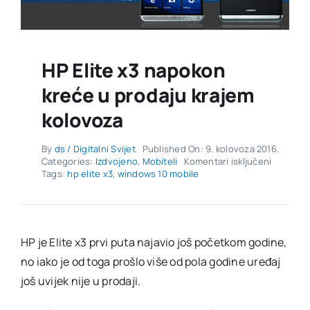
HP Elite x3 napokon
kreće u prodaju krajem
kolovoza
By
ds / Digitalni Svijet
Published On: 9. kolovoza 2016.
za
Categories:
Izdvojeno
,
Mobiteli
Komentari isključeni
HP
Tags:
hp elite x3
,
windows 10 mobile
Elite
x3
napokon
kreće
u
HP je Elite x3 prvi puta najavio još početkom godine,
prodaju
no iako je od toga prošlo više od pola godine uređaj
krajem
kolovoza
još uvijek nije u prodaji.