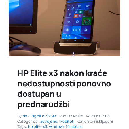
HP Elite x3 nakon kraće
nedostupnosti ponovno
dostupan u
prednarudžbi
By
ds / Digitalni Svijet
Published On: 14. rujna 2016.
za
Categories:
Izdvojeno
,
Mobiteli
Komentari isključeni
HP
Tags:
hp elite x3
,
windows 10 mobile