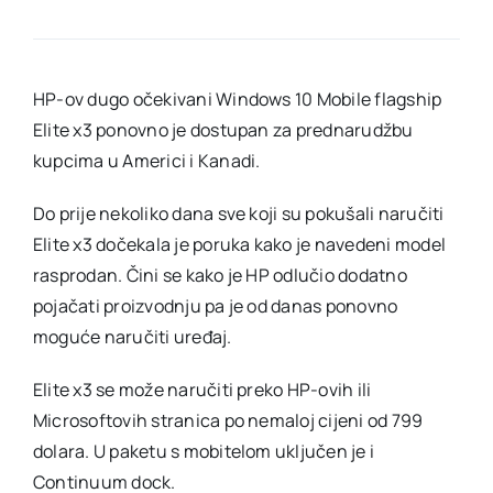
Elite
x3
nakon
kraće
nedostu
HP-ov dugo očekivani Windows 10 Mobile flagship
ponovno
Elite x3 ponovno je dostupan za prednarudžbu
dostupa
u
kupcima u Americi i Kanadi.
prednar
Do prije nekoliko dana sve koji su pokušali naručiti
Elite x3 dočekala je poruka kako je navedeni model
rasprodan. Čini se kako je HP odlučio dodatno
pojačati proizvodnju pa je od danas ponovno
moguće naručiti uređaj.
Elite x3 se može naručiti preko HP-ovih ili
Microsoftovih stranica po nemaloj cijeni od 799
dolara. U paketu s mobitelom uključen je i
Continuum dock.