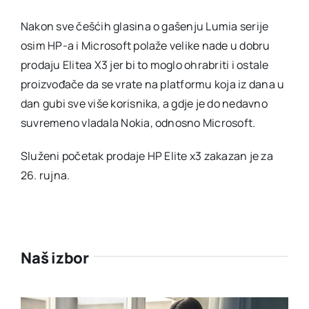
Nakon sve češćih glasina o gašenju Lumia serije
osim HP-a i Microsoft polaže velike nade u dobru
prodaju Elitea X3 jer bi to moglo ohrabriti i ostale
proizvođače da se vrate na platformu koja iz dana u
dan gubi sve više korisnika, a gdje je do nedavno
suvremeno vladala Nokia, odnosno Microsoft.
Služeni početak prodaje HP Elite x3 zakazan je za
26. rujna.
Naš izbor