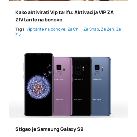
Kako aktivirati Vip tarifu: Aktivacija VIP ZA
ZIV tarife na bonove
Tags:
vip tarife na bonove
,
Za Chill
,
Za Snap
,
Za Zen
,
Za
Ziv
Stigao je Samsung Galaxy S9