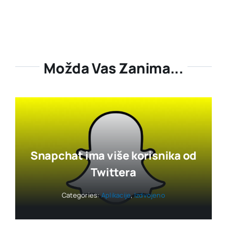
Možda Vas Zanima...
Snapchat ima više korisnika od
Twittera
Categories:
Aplikacije
,
Izdvojeno