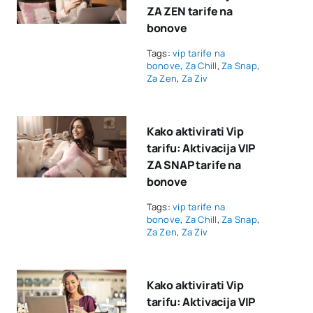
ZA ZEN tarife na
bonove
Tags:
vip tarife na
bonove
,
Za Chill
,
Za Snap
,
Za Zen
,
Za Ziv
Kako aktivirati Vip
tarifu: Aktivacija VIP
ZA SNAP tarife na
bonove
Tags:
vip tarife na
bonove
,
Za Chill
,
Za Snap
,
Za Zen
,
Za Ziv
Kako aktivirati Vip
tarifu: Aktivacija VIP