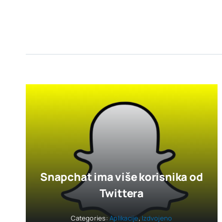
Snapchat ima više korisnika od
Twittera
Categories:
Aplikacije
,
Izdvojeno