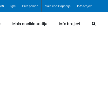
eti
Igre
Prva pomoć
Mala enciklopedija
Info brojevi
ć
Mala enciklopedija
Info brojevi