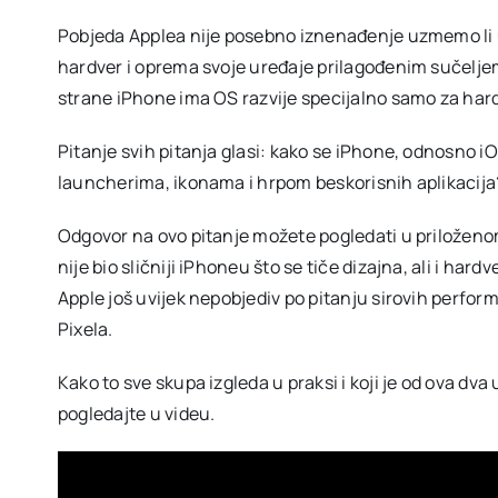
Pobjeda Applea nije posebno iznenađenje uzmemo li u 
hardver i oprema svoje uređaje prilagođenim sučeljem
strane iPhone ima OS razvije specijalno samo za hard
Pitanje svih pitanja glasi: kako se iPhone, odnosno i
launcherima, ikonama i hrpom beskorisnih aplikacija
Odgovor na ovo pitanje možete pogledati u priloženo
nije bio sličniji iPhoneu što se tiče dizajna, ali i h
Apple još uvijek nepobjediv po pitanju sirovih perfo
Pixela.
Kako to sve skupa izgleda u praksi i koji je od ova dva
pogledajte u videu.