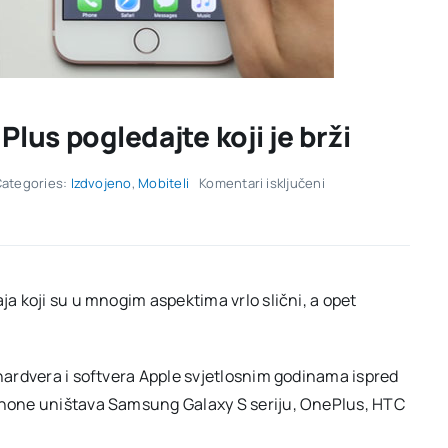
Plus pogledajte koji je brži
za
ategories:
Izdvojeno
,
Mobiteli
Komentari isključeni
Google
Pixel
XL
vs
iPhone
7
ja koji su u mnogim aspektima vrlo slični, a opet
Plus
pogledajte
koji
je
 hardvera i softvera Apple svjetlosnim godinama ispred
brži
iPhone uništava Samsung Galaxy S seriju, OnePlus, HTC