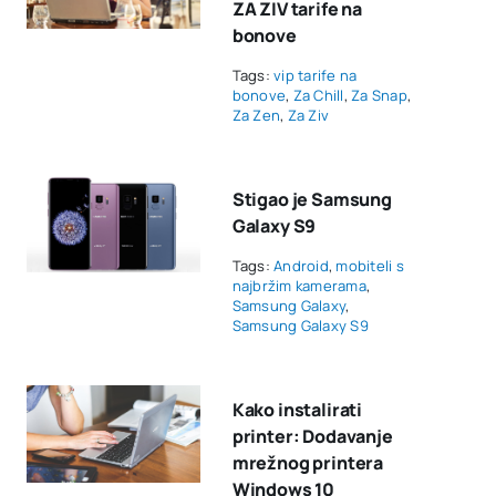
ZA ZIV tarife na
bonove
Tags:
vip tarife na
bonove
,
Za Chill
,
Za Snap
,
Za Zen
,
Za Ziv
Stigao je Samsung
Galaxy S9
Tags:
Android
,
mobiteli s
najbržim kamerama
,
Samsung Galaxy
,
Samsung Galaxy S9
Kako instalirati
printer: Dodavanje
mrežnog printera
Windows 10