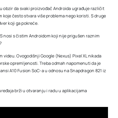
obzir da svaki proizvođač Androida ugrađuje različit
 koje često stvara više problema nego koristi. S druge
ver koji ga pokreće.
OS nosi s čistim Androidom koji nije prigušen raznim
?
m videu. Ovogodišnji Google (Nexus) Pixel XL nikada
ardverske opremljenosti. Treba odmah napomenuti da je
rmansi A10 Fusion SoC-a u odnosu na Snapdragon 821 iz
 uređaja brži u otvaranju i radu u aplikacijama