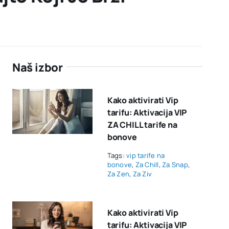
Naš izbor
Kako aktivirati Vip
tarifu: Aktivacija VIP
ZA CHILL tarife na
bonove
Tags:
vip tarife na
bonove
,
Za Chill
,
Za Snap
,
Za Zen
,
Za Ziv
Kako aktivirati Vip
tarifu: Aktivacija VIP