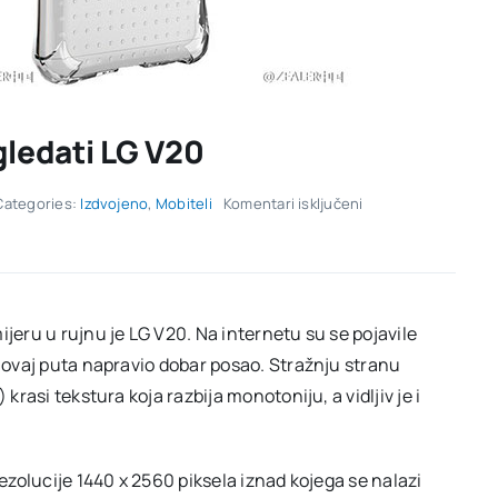
gledati LG V20
za
Categories:
Izdvojeno
,
Mobiteli
Komentari isključeni
Foto:
Pogledajte
kako
će
izgledati
LG
ijeru u rujnu je LG V20. Na internetu su se pojavile
V20
G ovaj puta napravio dobar posao. Stražnju stranu
krasi tekstura koja razbija monotoniju, a vidljiv je i
rezolucije 1440 x 2560 piksela iznad kojega se nalazi