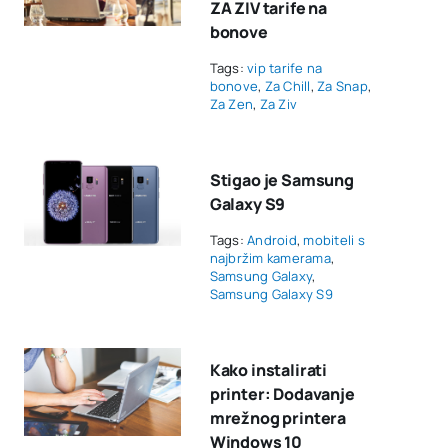
ZA ZIV tarife na
bonove
Tags:
vip tarife na
bonove
,
Za Chill
,
Za Snap
,
Za Zen
,
Za Ziv
Stigao je Samsung
Galaxy S9
Tags:
Android
,
mobiteli s
najbržim kamerama
,
Samsung Galaxy
,
Samsung Galaxy S9
Kako instalirati
printer: Dodavanje
mrežnog printera
Windows 10