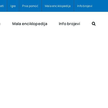
eti
Igre
Prva pomoć
Mala enciklopedija
Info brojevi
ć
Mala enciklopedija
Info brojevi