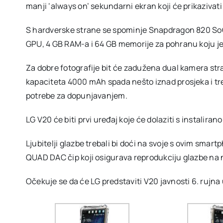
manji ‘always on’ sekundarni ekran koji će prikazivati
S hardverske strane se spominje Snapdragon 820 SoC 
GPU, 4 GB RAM-a i 64 GB memorije za pohranu koju je
Za dobre fotografije bit će zadužena dual kamera stra
kapaciteta 4000 mAh spada nešto iznad prosjeka i tre
potrebe za dopunjavanjem.
LG V20 će biti prvi uređaj koje će dolaziti s instalir
Ljubitelji glazbe trebali bi doći na svoje s ovim smar
QUAD DAC čip koji osigurava reprodukciju glazbe na n
Očekuje se da će LG predstaviti V20 javnosti 6. rujna