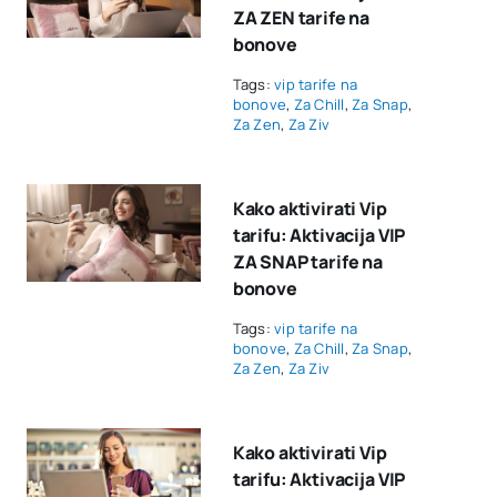
ZA ZEN tarife na
bonove
Tags:
vip tarife na
bonove
,
Za Chill
,
Za Snap
,
Za Zen
,
Za Ziv
Kako aktivirati Vip
tarifu: Aktivacija VIP
ZA SNAP tarife na
bonove
Tags:
vip tarife na
bonove
,
Za Chill
,
Za Snap
,
Za Zen
,
Za Ziv
Kako aktivirati Vip
tarifu: Aktivacija VIP