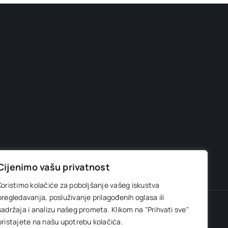
Cijenimo vašu privatnost
Koristimo kolačiće za poboljšanje vašeg iskustva
pregledavanja, posluživanje prilagođenih oglasa ili
sadržaja i analizu našeg prometa.
Klikom na "Prihvati sve"
la enciklopedija
Info brojevi
pristajete na našu upotrebu kolačića.