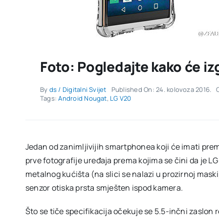
Foto: Pogledajte kako će iz
By
ds / Digitalni Svijet
Published On: 24. kolovoza 2016.
Tags:
Android Nougat
,
LG V20
Jedan od zanimljivijih smartphonea koji će imati prem
prve fotografije uređaja prema kojima se čini da je L
metalnog kućišta (na slici se nalazi u prozirnoj maski) 
senzor otiska prsta smješten ispod kamera.
Što se tiče specifikacija očekuje se 5.5-inčni zaslon 