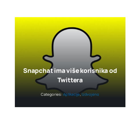
Snapchat ima više korisnika od
Twittera
Categories:
Aplikacije
,
Izdvojeno