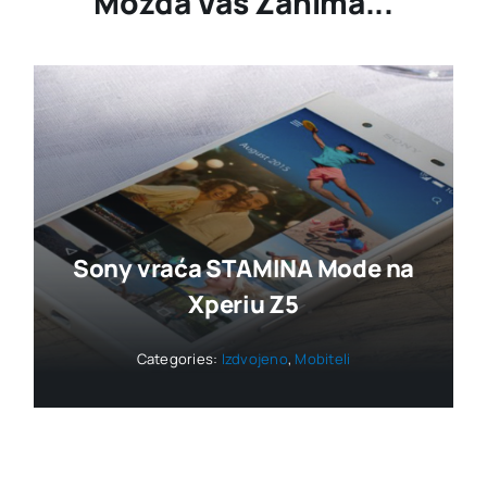
Možda Vas Zanima...
Sony vraća STAMINA Mode na
Xperiu Z5
Categories:
Izdvojeno
,
Mobiteli