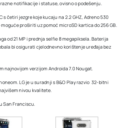
 razne notifikacije i statuse, ovisno o podešenju.
s četiri jezgre koje kucaju na 2.2 GHZ, Adreno 530
 moguće proširiti uz pomoć microSD kartica do 256 GB.
ga od 21 MP i prednja selfie 8 megapiksela. Baterija
bala bi osigurati cjelodnevno korištenje uređaja bez
anom najnovijom verzijom Androida 7.0 Nougat.
tphoneom. LG je u suradnji s B&O Play razvio 32-bitni
ajvišem nivou kvalitete.
 u San Franciscu.