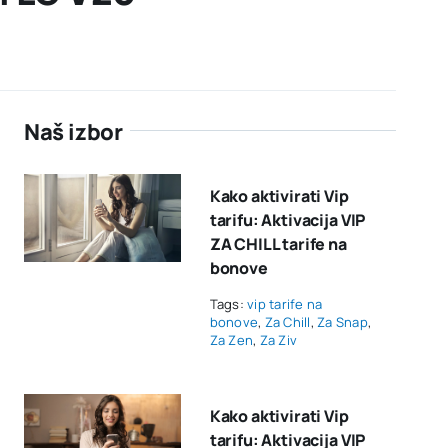
Naš izbor
Kako aktivirati Vip
tarifu: Aktivacija VIP
ZA CHILL tarife na
bonove
Tags:
vip tarife na
bonove
,
Za Chill
,
Za Snap
,
Za Zen
,
Za Ziv
Kako aktivirati Vip
tarifu: Aktivacija VIP