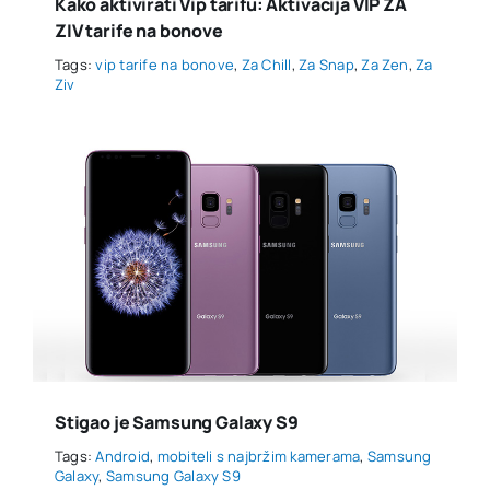
Kako aktivirati Vip tarifu: Aktivacija VIP ZA
ZIV tarife na bonove
Tags:
vip tarife na bonove
,
Za Chill
,
Za Snap
,
Za Zen
,
Za
Ziv
Stigao je Samsung Galaxy S9
Tags:
Android
,
mobiteli s najbržim kamerama
,
Samsung
Galaxy
,
Samsung Galaxy S9