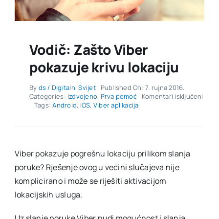
Vodič: Zašto Viber
pokazuje krivu lokaciju
By
ds / Digitalni Svijet
Published On: 7. rujna 2016.
za
Categories:
Izdvojeno
,
Prva pomoć
Komentari isključeni
Vodič
Tags:
Android
,
iOS
,
Viber aplikacija
Zašt
Viber
poka
krivu
lokac
Viber pokazuje pogrešnu lokaciju prilikom slanja
poruke? Rješenje ovog u većini slučajeva nije
komplicirano i može se riješiti aktivacijom
lokacijskih usluga.
Uz slanje poruke Viber nudi mogućnost i slanja