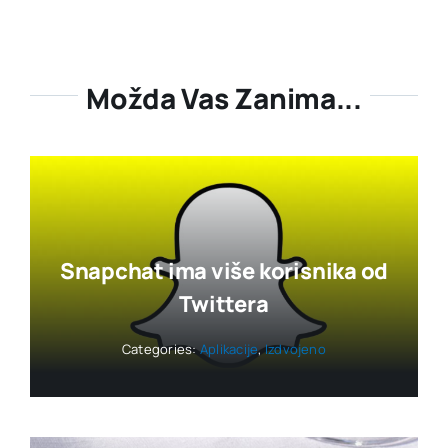
Možda Vas Zanima...
Snapchat ima više korisnika od
Twittera
Categories:
Aplikacije
,
Izdvojeno