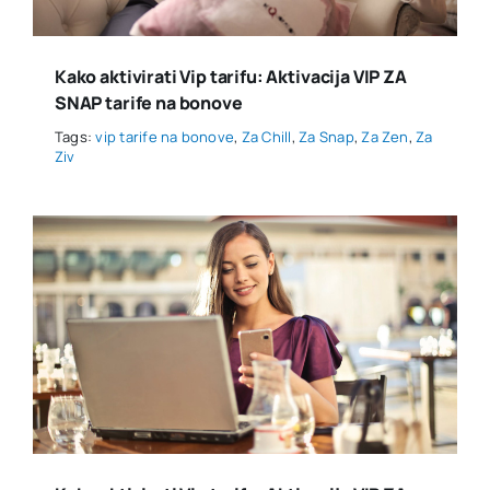
Kako aktivirati Vip tarifu: Aktivacija VIP ZA
SNAP tarife na bonove
Tags:
vip tarife na bonove
,
Za Chill
,
Za Snap
,
Za Zen
,
Za
Ziv