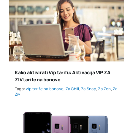
Kako aktivirati Vip tarifu: Aktivacija VIP ZA
ZIV tarife na bonove
Tags:
vip tarife na bonove
,
Za Chill
,
Za Snap
,
Za Zen
,
Za
Ziv