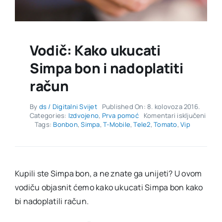
Vodič: Kako ukucati
Simpa bon i nadoplatiti
račun
By
ds / Digitalni Svijet
Published On: 8. kolovoza 2016.
za
Categories:
Izdvojeno
,
Prva pomoć
Komentari isključeni
Vodič
Tags:
Bonbon
,
Simpa
,
T-Mobile
,
Tele2
,
Tomato
,
Vip
Kako
ukuca
Simp
bon
i
Kupili ste Simpa bon, a ne znate ga unijeti? U ovom
nadop
vodiču objasnit ćemo kako ukucati Simpa bon kako
raču
bi nadoplatili račun.