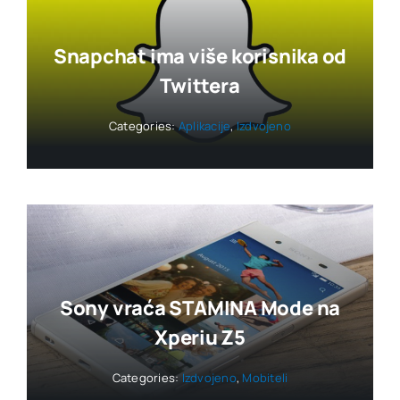
Snapchat ima više korisnika od
Twittera
Categories:
Aplikacije
,
Izdvojeno
Sony vraća STAMINA Mode na
Xperiu Z5
Categories:
Izdvojeno
,
Mobiteli