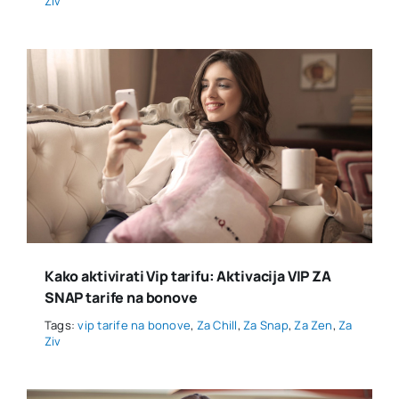
Ziv
Kako aktivirati Vip tarifu: Aktivacija VIP ZA
SNAP tarife na bonove
Tags:
vip tarife na bonove
,
Za Chill
,
Za Snap
,
Za Zen
,
Za
Ziv