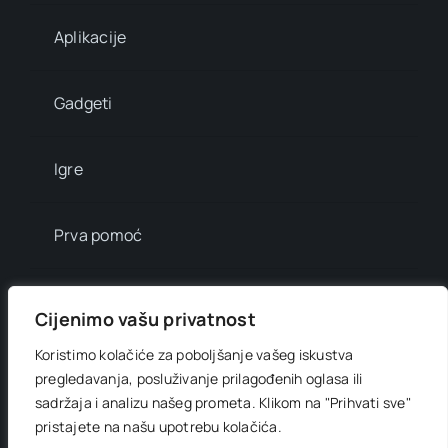
Aplikacije
Gadgeti
Igre
Prva pomoć
Mala enciklopedija
Cijenimo vašu privatnost
Koristimo kolačiće za poboljšanje vašeg iskustva
Info brojevi
pregledavanja, posluživanje prilagođenih oglasa ili
sadržaja i analizu našeg prometa.
Klikom na "Prihvati sve"
pristajete na našu upotrebu kolačića.