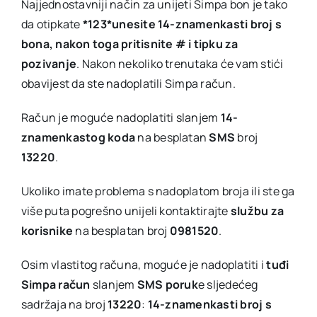
Najjednostavniji način za unijeti Simpa bon je tako
da otipkate
*123*unesite 14-znamenkasti broj s
bona, nakon toga pritisnite # i tipku za
pozivanje
. Nakon nekoliko trenutaka će vam stići
obavijest da ste nadoplatili Simpa račun.
Račun je moguće nadoplatiti slanjem
14-
znamenkastog
koda
na besplatan
SMS
broj
13220
.
Ukoliko imate problema s nadoplatom broja ili ste ga
više puta pogrešno unijeli kontaktirajte
službu za
korisnike
na besplatan broj
0981520
.
Osim vlastitog računa, moguće je nadoplatiti i
tuđi
Simpa račun
slanjem
SMS poruk
e sljedećeg
sadržaja na broj
13220
:
14-znamenkasti broj s