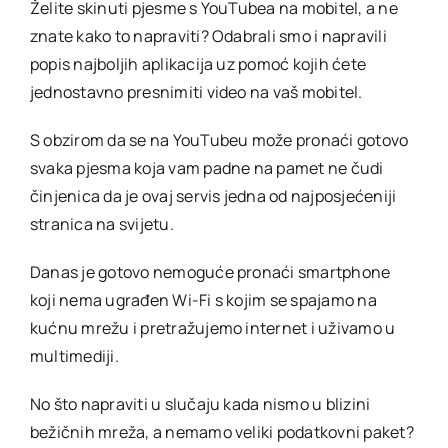
Želite skinuti pjesme s YouTubea na mobitel, a ne
YouT
znate kako to napraviti? Odabrali smo i napravili
na
mobi
popis najboljih aplikacija uz pomoć kojih ćete
jednostavno presnimiti video na vaš mobitel.
S obzirom da se na YouTubeu može pronaći gotovo
svaka pjesma koja vam padne na pamet ne čudi
činjenica da je ovaj servis jedna od najposjećeniji
stranica na svijetu.
Danas je gotovo nemoguće pronaći smartphone
koji nema ugrađen Wi-Fi s kojim se spajamo na
kućnu mrežu i pretražujemo internet i uživamo u
multimediji.
No što napraviti u slučaju kada nismo u blizini
bežičnih mreža, a nemamo veliki podatkovni paket?