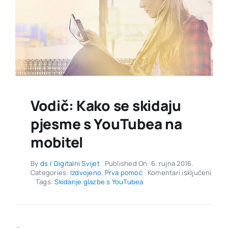
Vodič: Kako se skidaju
pjesme s YouTubea na
mobitel
By
ds / Digitalni Svijet
Published On: 6. rujna 2016.
za
Categories:
Izdvojeno
,
Prva pomoć
Komentari isključeni
Vodič
Tags:
Skidanje glazbe s YouTubea
Kako
se
skida
pjes
s