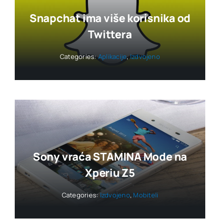
Snapchat ima više korisnika od
Twittera
Categories:
Aplikacije
,
Izdvojeno
Sony vraća STAMINA Mode na
Xperiu Z5
Categories:
Izdvojeno
,
Mobiteli