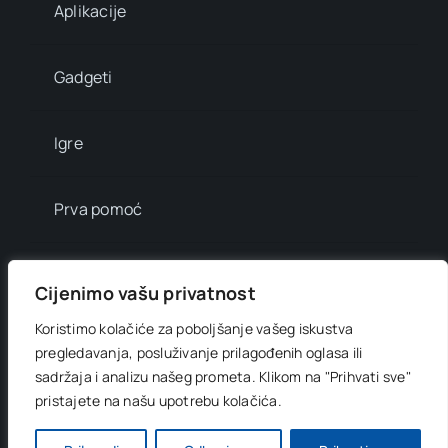
Aplikacije
Gadgeti
Igre
Prva pomoć
Mala enciklopedija
Cijenimo vašu privatnost
Koristimo kolačiće za poboljšanje vašeg iskustva
Info brojevi
pregledavanja, posluživanje prilagođenih oglasa ili
sadržaja i analizu našeg prometa.
Klikom na "Prihvati sve"
pristajete na našu upotrebu kolačića.
© 2012 - 2026 •
Digitani svijet
• All Rights Reserved •
Developed by
OnlinePress Ltd