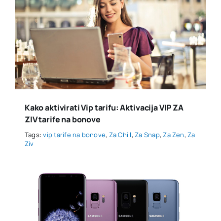
Kako aktivirati Vip tarifu: Aktivacija VIP ZA
ZIV tarife na bonove
Tags:
vip tarife na bonove
,
Za Chill
,
Za Snap
,
Za Zen
,
Za
Ziv