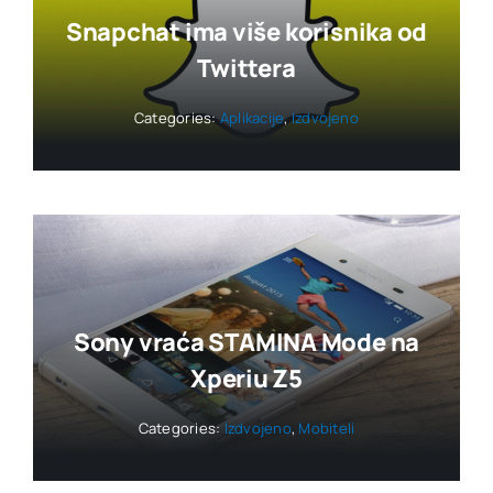
Snapchat ima više korisnika od
Twittera
Categories:
Aplikacije
,
Izdvojeno
Sony vraća STAMINA Mode na
Xperiu Z5
Categories:
Izdvojeno
,
Mobiteli