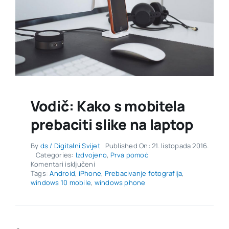
Vodič: Kako s mobitela
prebaciti slike na laptop
By
ds / Digitalni Svijet
Published On: 21. listopada 2016.
Categories:
Izdvojeno
,
Prva pomoć
za
Komentari isključeni
Vodič:
Tags:
Android
,
iPhone
,
Prebacivanje fotografija
,
Kako
windows 10 mobile
,
windows phone
s
mobitela
prebaciti
slike
na