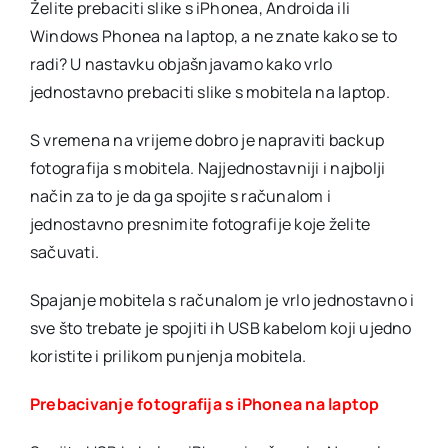
Želite prebaciti slike s iPhonea, Androida ili
laptop
Windows Phonea na laptop, a ne znate kako se to
radi? U nastavku objašnjavamo kako vrlo
jednostavno prebaciti slike s mobitela na laptop.
S vremena na vrijeme dobro je napraviti backup
fotografija s mobitela. Najjednostavniji i najbolji
način za to je da ga spojite s računalom i
jednostavno presnimite fotografije koje želite
sačuvati.
Spajanje mobitela s računalom je vrlo jednostavno i
sve što trebate je spojiti ih USB kabelom koji ujedno
koristite i prilikom punjenja mobitela.
Prebacivanje fotografija s iPhonea na laptop