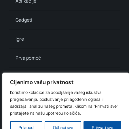
Aplikacije
Gadgeti
Igre
Prva pomoć
Mala enciklopedija
Cijenimo vašu privatnost
Koristimo kolačiće za poboljšanje vašeg iskustva
Info brojevi
pregledavanja, posluživanje prilagođenih oglasa ili
sadržaja i analizu našeg prometa.
Klikom na "Prihvati sve"
pristajete na našu upotrebu kolačića.
© 2012 - 2026 •
Digitani svijet
• All Rights Reserved •
Developed by
OnlinePress Ltd
Prilagodi
Odbaci sve
Prihvati sve