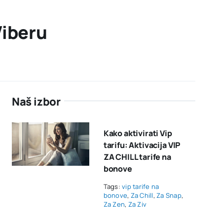
Viberu
Naš izbor
Kako aktivirati Vip
tarifu: Aktivacija VIP
ZA CHILL tarife na
bonove
Tags:
vip tarife na
bonove
,
Za Chill
,
Za Snap
,
Za Zen
,
Za Ziv