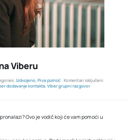
na Viberu
za
egories:
Izdvojeno
,
Prva pomoć
Komentari isključeni
Vodič:
ber dodavanje kontakta
,
Viber grupni razgovor
Kako
pronaći
osobu
na
Viberu
e pronalazi? Ovo je vodič koji će vam pomoći u