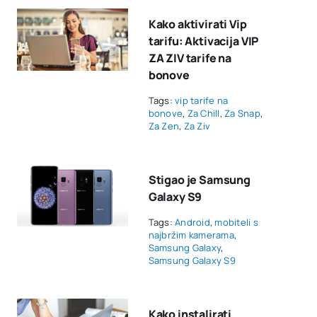
Kako aktivirati Vip
tarifu: Aktivacija VIP
ZA ZIV tarife na
bonove
Tags:
vip tarife na
bonove
,
Za Chill
,
Za Snap
,
Za Zen
,
Za Ziv
Stigao je Samsung
Galaxy S9
Tags:
Android
,
mobiteli s
najbržim kamerama
,
Samsung Galaxy
,
Samsung Galaxy S9
Kako instalirati