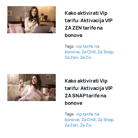
Kako aktivirati Vip
tarifu: Aktivacija VIP
ZA ZEN tarife na
bonove
Tags:
vip tarife na
bonove
,
Za Chill
,
Za Snap
,
Za Zen
,
Za Ziv
Kako aktivirati Vip
tarifu: Aktivacija VIP
ZA SNAP tarife na
bonove
Tags:
vip tarife na
bonove
,
Za Chill
,
Za Snap
,
Za Zen
,
Za Ziv