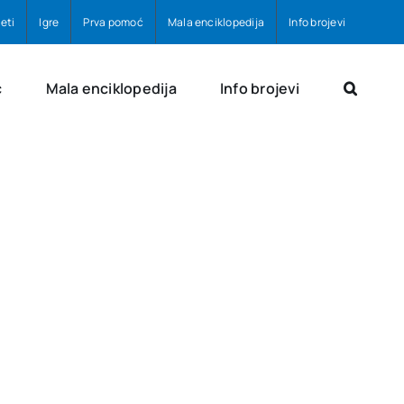
eti
Igre
Prva pomoć
Mala enciklopedija
Info brojevi
ć
Mala enciklopedija
Info brojevi