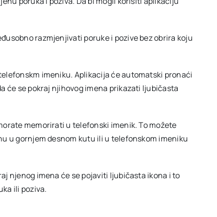
jenu poruka i poziva. Da bi mogli korisiti aplikaciju
međusobno razmjenjivati poruke i pozive bez obrira koju
p telefonskm imeniku. Aplikacija će automatski pronaći
 da će se pokraj njihovog imena prikazati ljubičasta
e morate memorirati u telefonski imenik. To možete
konu u gornjem desnom kutu ili u telefonskom imeniku
aj njenog imena će se pojaviti ljubičasta ikona i to
a ili poziva.