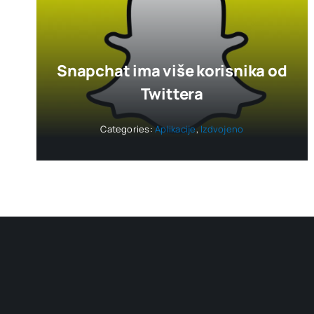
Snapchat ima više korisnika od
Twittera
Categories:
Aplikacije
,
Izdvojeno