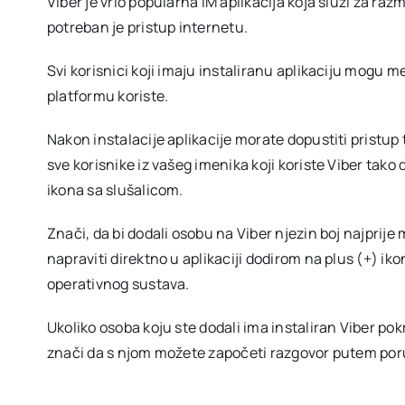
Viber je vrlo popularna IM aplikacija koja služi za razm
potreban je pristup internetu.
Svi korisnici koji imaju instaliranu aplikaciju mogu 
platformu koriste.
Nakon instalacije aplikacije morate dopustiti pristu
sve korisnike iz vašeg imenika koji koriste Viber tako
ikona sa slušalicom.
Znači, da bi dodali osobu na Viber njezin boj najprij
napraviti direktno u aplikaciji dodirom na plus (+) i
operativnog sustava.
Ukoliko osoba koju ste dodali ima instaliran Viber pokr
znači da s njom možete započeti razgovor putem poruk