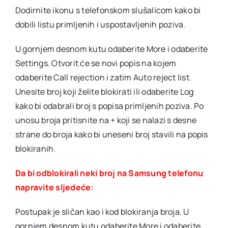
Dodirnite ikonu s telefonskom slušalicom kako bi
dobili listu primljenih i uspostavljenih poziva.
U gornjem desnom kutu odaberite More i odaberite
Settings. Otvorit će se novi popis na kojem
odaberite Call rejection i zatim Auto reject list.
Unesite broj koji želite blokirati ili odaberite Log
kako bi odabrali broj s popisa primljenih poziva. Po
unosu broja pritisnite na + koji se nalazi s desne
strane do broja kako bi uneseni broj stavili na popis
blokiranih.
Da bi odblokirali neki broj na Samsung telefonu
napravite sljedeće:
Postupak je sličan kao i kod blokiranja broja. U
gornjem desnom kutu odaberite More i odaberite