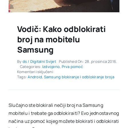
Vodič: Kako odblokirati
broj na mobitelu
Samsung
By
ds / Digitalni Svijet
Published On: 28. prosinca 2016.
Categories:
Izdvojeno
,
Prva pomoć
za
Komentari isključeni
Vodič:
Tags:
Android
,
Samsung blokiranje i odblokiranje broja
Kako
odblokirati
broj
na
mobitelu
Slučajno ste blokirali nečiji broj na Samsung
Samsung
mobitelu i trebate ga odblokiraiti? Evo jednostavnog
načina uz pomoć kojeg možete blokirati i odblokirati