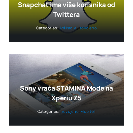
Snapchat ima više korisnika od
Twittera
Categories:
Aplikacije
,
Izdvojeno
Sony vraća STAMINA Mode na
Xperiu Z5
Categories:
Izdvojeno
,
Mobiteli