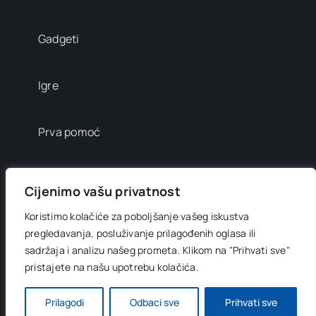
Gadgeti
Igre
Prva pomoć
Mala enciklopedija
Cijenimo vašu privatnost
Koristimo kolačiće za poboljšanje vašeg iskustva
Info brojevi
pregledavanja, posluživanje prilagođenih oglasa ili
sadržaja i analizu našeg prometa.
Klikom na "Prihvati sve"
pristajete na našu upotrebu kolačića.
© 2012 - 2026 •
Digitani svijet
• All Rights Reserved •
Developed by
OnlinePress Ltd
Prilagodi
Odbaci sve
Prihvati sve