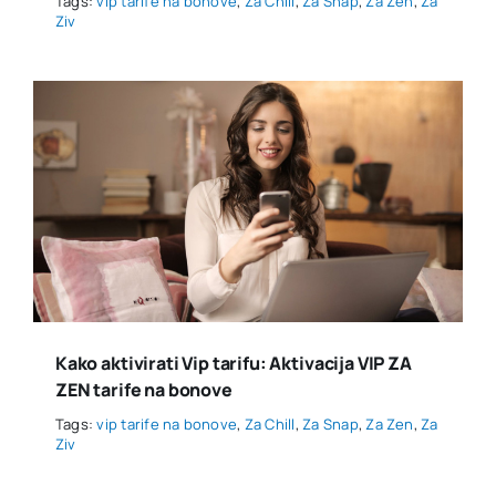
Tags:
vip tarife na bonove
,
Za Chill
,
Za Snap
,
Za Zen
,
Za
Ziv
Kako aktivirati Vip tarifu: Aktivacija VIP ZA
ZEN tarife na bonove
Tags:
vip tarife na bonove
,
Za Chill
,
Za Snap
,
Za Zen
,
Za
Ziv