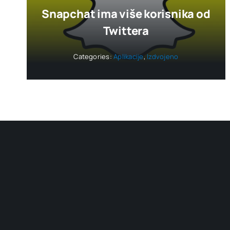
Snapchat ima više korisnika od
Twittera
Categories:
Aplikacije
,
Izdvojeno