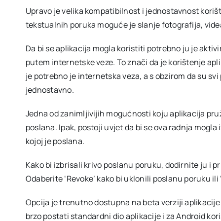
Upravo je velika kompatibilnost i jednostavnost kori
tekstualnih poruka moguće je slanje fotografija, videa
Da bi se aplikacija mogla koristiti potrebno ju je akti
putem internetske veze. To znači da je korištenje ap
je potrebno je internetska veza, a s obzirom da su svi
jednostavno.
Jedna od zanimljivijih mogućnosti koju aplikacija pruž
poslana. Ipak, postoji uvjet da bi se ova radnja mogla 
kojoj je poslana.
Kako bi izbrisali krivo poslanu poruku, dodirnite ju i 
Odaberite ‘Revoke’ kako bi uklonili poslanu poruku ili 
Opcija je trenutno dostupna na beta verziji aplikacije
brzo postati standardni dio aplikacije i za Android kor