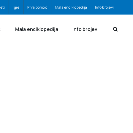
eti
Igre
Prva pomoć
Mala enciklopedija
Info brojevi
ć
Mala enciklopedija
Info brojevi