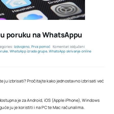
anu poruku na WhatsAppu
za
egories:
Izdvojeno
,
Prva pomoć
Komentari isključeni
Vodič:
oruke
,
WhatsApp izrada grupe
,
WhatsApp skrivanje online
Kako
izbrisati
poslanu
poruku
na
WhatsAppu
e ju izbrisati? Pročitajte kako jednostavno izbrisati već
i dostupna je za Android, iOS (Apple iPhone), Windows
će ju je koristiti i na PC te Mac računalima.