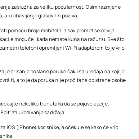
štenja zaslužna za veliku popularnost. Osim razmjene
, ali i obavljanje glasovnih poziva.
virati pomoću broja mobitela, a sav promet se odvija
likacije moguće i kada nemate kuna na računu. Sve što
 pametni telefoni opremljeni Wi-Fi adapterom to je vrlo
a je brisanje poslane poruke čak i sa uređaja na koji je
izvršiti, a to je da poruka nije pročitana od strane osobe
pričekajte nekoliko trenutaka da se pojave opcije.
‘Edit’ za uređivanje sadržaja.
 za iOS (iPhone) korisnike, a očekuje se kako će vrlo
isnike