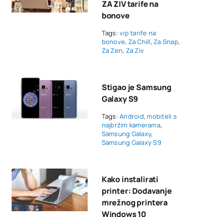
ZA ZIV tarife na
bonove
Tags:
vip tarife na
bonove
,
Za Chill
,
Za Snap
,
Za Zen
,
Za Ziv
Stigao je Samsung
Galaxy S9
Tags:
Android
,
mobiteli s
najbržim kamerama
,
Samsung Galaxy
,
Samsung Galaxy S9
Kako instalirati
printer: Dodavanje
mrežnog printera
Windows 10