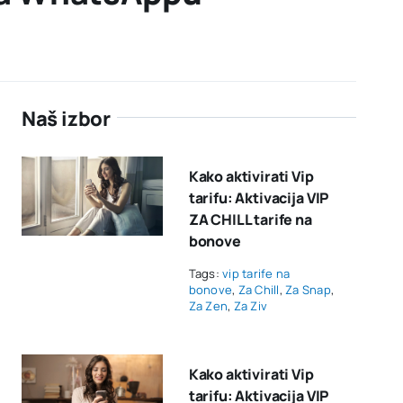
Naš izbor
Kako aktivirati Vip
tarifu: Aktivacija VIP
ZA CHILL tarife na
bonove
Tags:
vip tarife na
bonove
,
Za Chill
,
Za Snap
,
Za Zen
,
Za Ziv
Kako aktivirati Vip
tarifu: Aktivacija VIP