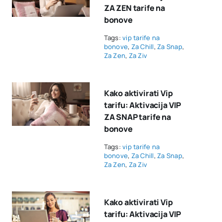
ZA ZEN tarife na
bonove
Tags:
vip tarife na
bonove
,
Za Chill
,
Za Snap
,
Za Zen
,
Za Ziv
Kako aktivirati Vip
tarifu: Aktivacija VIP
ZA SNAP tarife na
bonove
Tags:
vip tarife na
bonove
,
Za Chill
,
Za Snap
,
Za Zen
,
Za Ziv
Kako aktivirati Vip
tarifu: Aktivacija VIP