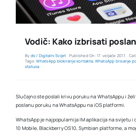
Vodič: Kako izbrisati posl
By
ds / Digitalni Svijet
Published On: 17. veljače 2017.
Cat
Tags:
WhatsApp blokiranje kontakta
,
WhatsApp brisanje p
statusa
Slučajno ste poslali krivu poruku na WhatsAppu i želit
poslanu poruku na WhatsAppu na iOS platformi.
WhatsApp je najpopularnija IM aplikacija na svijetu 
10 Mobile, Blackberry OS10, Symbian platforme, a mogu