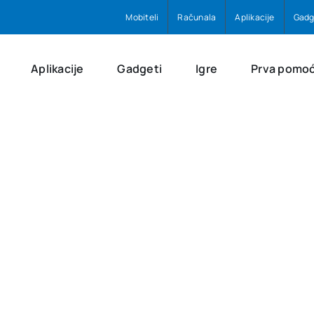
Mobiteli
Računala
Aplikacije
Gadg
Aplikacije
Gadgeti
Igre
Prva pomo