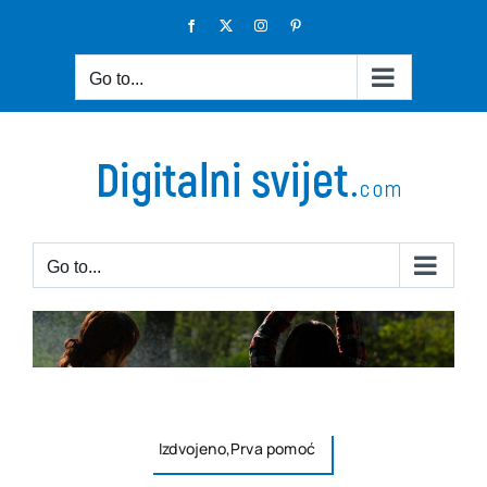
Skip
Facebook
X
Instagram
Pinterest
to
content
Go to...
Go to...
Izdvojeno,Prva pomoć