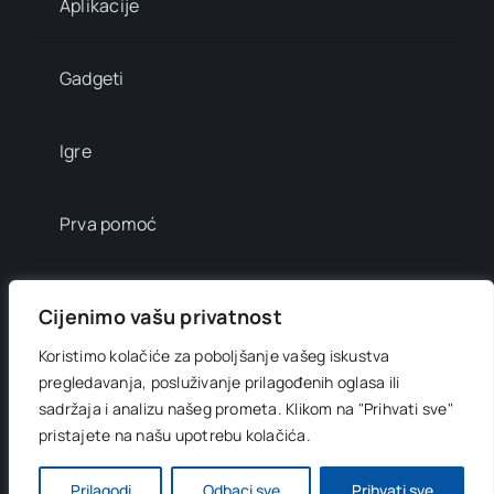
Aplikacije
Gadgeti
Igre
Prva pomoć
Mala enciklopedija
Cijenimo vašu privatnost
Koristimo kolačiće za poboljšanje vašeg iskustva
Info brojevi
pregledavanja, posluživanje prilagođenih oglasa ili
sadržaja i analizu našeg prometa.
Klikom na "Prihvati sve"
pristajete na našu upotrebu kolačića.
© 2012 - 2026 •
Digitani svijet
• All Rights Reserved •
Developed by
OnlinePress Ltd
Prilagodi
Odbaci sve
Prihvati sve