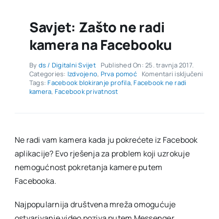
Savjet: Zašto ne radi
kamera na Facebooku
By
ds / Digitalni Svijet
Published On: 25. travnja 2017.
za
Categories:
Izdvojeno
,
Prva pomoć
Komentari isključeni
Savje
Tags:
Facebook blokiranje profila
,
Facebook ne radi
Zašt
kamera
,
Facebook privatnost
ne
radi
kame
na
Face
Ne radi vam kamera kada ju pokrećete iz Facebook
aplikacije? Evo rješenja za problem koji uzrokuje
nemogućnost pokretanja kamere putem
Facebooka.
Najpopularnija društvena mreža omogućuje
ostvarivanje video poziva putem Messenger