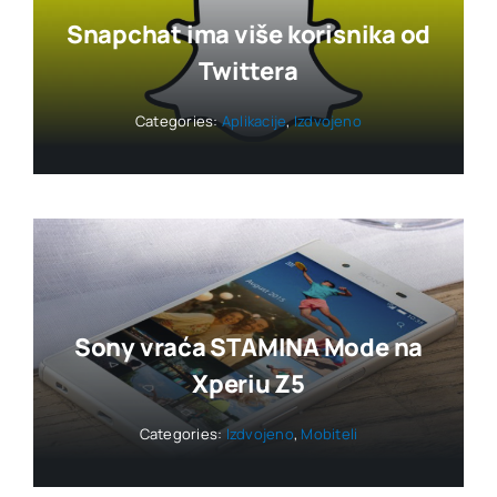
Snapchat ima više korisnika od
Twittera
Categories:
Aplikacije
,
Izdvojeno
Sony vraća STAMINA Mode na
Xperiu Z5
Categories:
Izdvojeno
,
Mobiteli