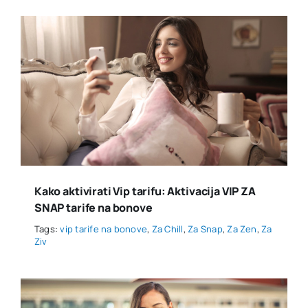
Kako aktivirati Vip tarifu: Aktivacija VIP ZA
SNAP tarife na bonove
Tags:
vip tarife na bonove
,
Za Chill
,
Za Snap
,
Za Zen
,
Za
Ziv