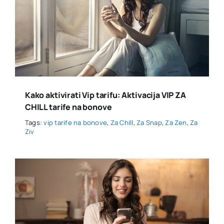
Kako aktivirati Vip tarifu: Aktivacija VIP ZA
CHILL tarife na bonove
Tags:
vip tarife na bonove
,
Za Chill
,
Za Snap
,
Za Zen
,
Za
Ziv