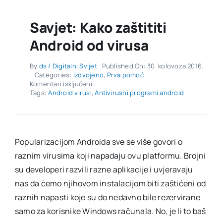
Savjet: Kako zaštititi
Android od virusa
By
ds / Digitalni Svijet
Published On: 30. kolovoza 2016.
Categories:
Izdvojeno
,
Prva pomoć
za
Komentari isključeni
Savjet:
Tags:
Android virusi
,
Antivirusni programi android
Kako
zaštititi
Android
od
virusa
Popularizacijom Androida sve se više govori o
raznim virusima koji napadaju ovu platformu. Brojni
su developeri razvili razne aplikacije i uvjeravaju
nas da ćemo njihovom instalacijom biti zaštićeni od
raznih napasti koje su do nedavno bile rezervirane
samo za korisnike Windows računala. No, je li to baš