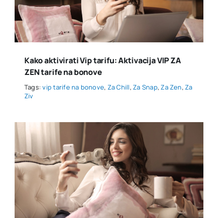
Kako aktivirati Vip tarifu: Aktivacija VIP ZA
ZEN tarife na bonove
Tags:
vip tarife na bonove
,
Za Chill
,
Za Snap
,
Za Zen
,
Za
Ziv