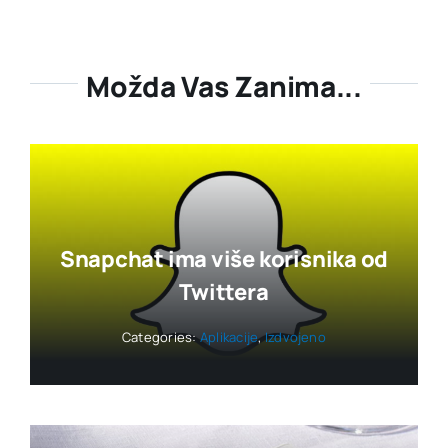
Možda Vas Zanima...
Snapchat ima više korisnika od
Twittera
Categories:
Aplikacije
,
Izdvojeno