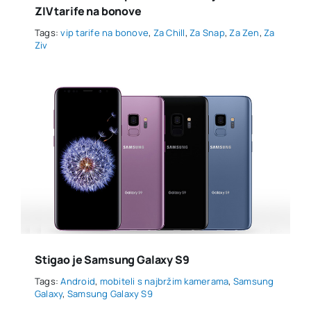
ZIV tarife na bonove
Tags:
vip tarife na bonove
,
Za Chill
,
Za Snap
,
Za Zen
,
Za
Ziv
Stigao je Samsung Galaxy S9
Tags:
Android
,
mobiteli s najbržim kamerama
,
Samsung
Galaxy
,
Samsung Galaxy S9