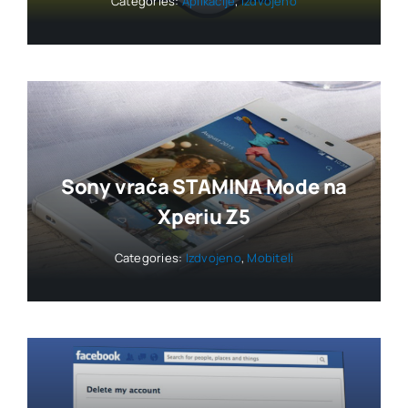
Categories:
Aplikacije
,
Izdvojeno
Sony vraća STAMINA Mode na
Xperiu Z5
Categories:
Izdvojeno
,
Mobiteli