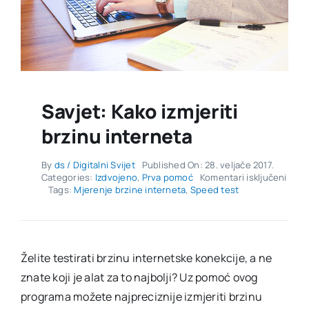
Savjet: Kako izmjeriti
brzinu interneta
By
ds / Digitalni Svijet
Published On: 28. veljače 2017.
za
Categories:
Izdvojeno
,
Prva pomoć
Komentari isključeni
Savje
Tags:
Mjerenje brzine interneta
,
Speed test
Kako
izmje
brzi
inter
Želite testirati brzinu internetske konekcije, a ne
znate koji je alat za to najbolji? Uz pomoć ovog
programa možete najpreciznije izmjeriti brzinu