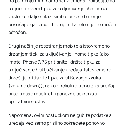
na punjenju minimalno sat vremena. Pokušajte ga
uključiti držeći tipku za uključivanje. Ako se na
zaslonu i dalje nalazi simbol prazne baterije
pokušajte ga napuniti drugim kabelom jer je možda
oštećen.
Drugi način je resetiranje mobitela istovremeno
držanjem tipki za uključivanje i home tipke (ako
imate iPhone 7/7S pritisnite i držite tipku za
uključivanje / isključivanje uređaja. Istovremeno
držeći ju pritisnite tipku za stišavanje zvuka
(volume down)), nakon nekoliko trenutaka uređaj
bi se trebao resetirati i ponovno pokrenuti
operativni sustav.
Napomena: ovim postupkom ne gubite podatke s
uređaja već samo prisilno pokrećete ponovno