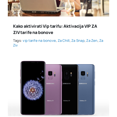
Kako aktivirati Vip tarifu: Aktivacija VIP ZA
ZIV tarife na bonove
Tags:
vip tarife na bonove
,
Za Chill
,
Za Snap
,
Za Zen
,
Za
Ziv