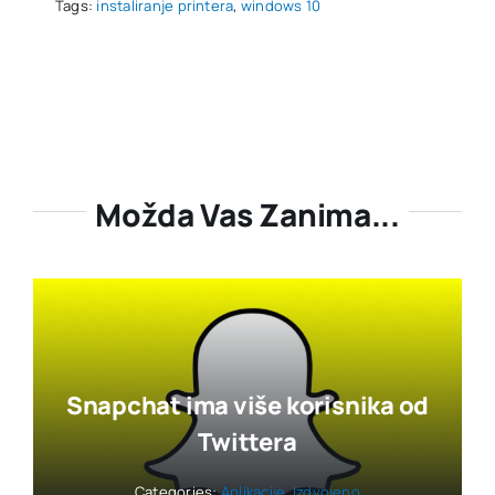
Tags:
instaliranje printera
,
windows 10
Možda Vas Zanima...
Snapchat ima više korisnika od
Twittera
Categories:
Aplikacije
,
Izdvojeno