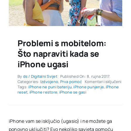
Problemi s mobitelom:
Što napraviti kada se
iPhone ugasi
By
ds / Digitalni Svijet
Published On: 8. rujna 2017.
za
Categories:
Izdvojeno
,
Prva pomoć
Komentari isključeni
Prob
Tags:
iPhone ne puni bateriju
,
iPhone punjenje
,
iPhone
s
reset
,
iPhone restore
,
iPhone se gasi
mobi
Što
napra
kada
se
iPhone vam se isključio (ugasio) i ne možete ga
iPho
ponovno uključiti? Evo nekoliko savjeta pomoću
ugas