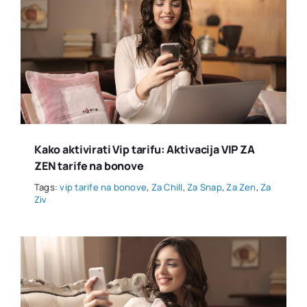
Kako aktivirati Vip tarifu: Aktivacija VIP ZA
ZEN tarife na bonove
Tags:
vip tarife na bonove
,
Za Chill
,
Za Snap
,
Za Zen
,
Za
Ziv