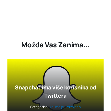
Možda Vas Zanima...
Snapchat ima više korisnika od
Twittera
Categories:
Aplikacije
,
Izdvojeno