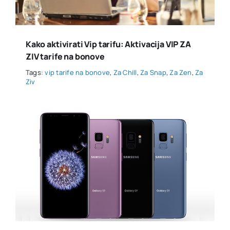
Kako aktivirati Vip tarifu: Aktivacija VIP ZA
ZIV tarife na bonove
Tags:
vip tarife na bonove
,
Za Chill
,
Za Snap
,
Za Zen
,
Za
Ziv