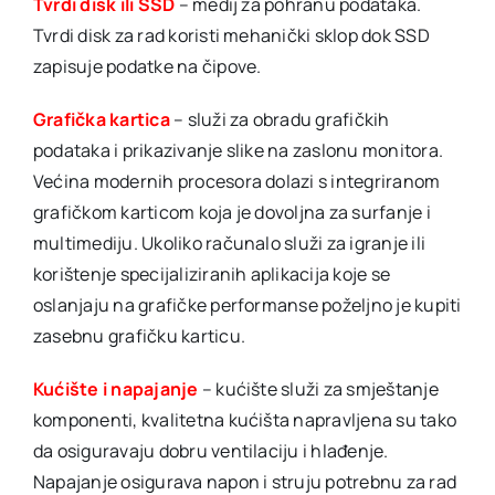
Tvrdi disk ili SSD
– medij za pohranu podataka.
Tvrdi disk za rad koristi mehanički sklop dok SSD
zapisuje podatke na čipove.
Grafička kartica
– služi za obradu grafičkih
podataka i prikazivanje slike na zaslonu monitora.
Većina modernih procesora dolazi s integriranom
grafičkom karticom koja je dovoljna za surfanje i
multimediju. Ukoliko računalo služi za igranje ili
korištenje specijaliziranih aplikacija koje se
oslanjaju na grafičke performanse poželjno je kupiti
zasebnu grafičku karticu.
Kućište i napajanje
– kućište služi za smještanje
komponenti, kvalitetna kućišta napravljena su tako
da osiguravaju dobru ventilaciju i hlađenje.
Napajanje osigurava napon i struju potrebnu za rad