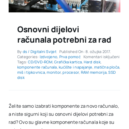
Osnovni dijelovi
računala potrebni za rad
By
ds / Digitalni Svijet
Published On: 8. ožujka 2017.
za
Categories:
Izdvojeno
,
Prva pomoć
Komentari isključeni
Osno
Tags:
CD/DVD-ROM
,
Grafička kartica
,
Hard disk
,
dijel
komponente računala
,
kućište i napajanje
,
matična ploča
,
raču
miš i tipkovnica
,
monitor
,
procesor
,
RAM memorija
,
SSD
potr
disk
za
rad
Želite samo izabrati komponente za novo računalo,
a niste sigurni koji su osnovni dijelovi potrebni za
rad? Ovo su glavne komponente računala koje su